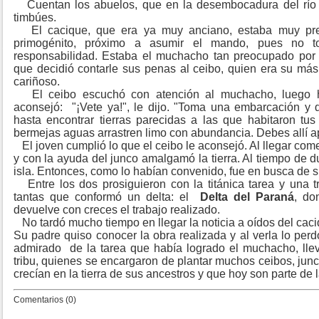
Cuentan los abuelos, que en la desembocadura del río P
timbúes.
El cacique, que era ya muy anciano, estaba muy pr
primogénito, próximo a asumir el mando, pues no 
responsabilidad. Estaba el muchacho tan preocupado por 
que decidió contarle sus penas al ceibo, quien era su más 
cariñoso.
El ceibo escuchó con atención al muchacho, luego ha
aconsejó:
"¡Vete ya!", le dijo. "Toma una embarcación y dé
hasta encontrar tierras parecidas a las que habitaron tus
bermejas aguas arrastren limo con abundancia. Debes allí ape
El joven cumplió lo que el ceibo le aconsejó. Al llegar come
y con la ayuda del junco amalgamó la tierra. Al tiempo de 
isla. Entonces, como lo habían convenido, fue en busca de 
Entre los dos prosiguieron con la titánica tarea y una tr
tantas que conformó un delta: el
Delta del Paraná
, do
devuelve con creces el trabajo realizado.
No tardó mucho tiempo en llegar la noticia a oídos del caci
Su padre quiso conocer la obra realizada y al verla lo per
admirado
de la tarea que había logrado el muchacho, llev
tribu, quienes se encargaron de plantar muchos ceibos, jun
crecían en la tierra de sus ancestros y que hoy son parte de l
Comentarios (0)