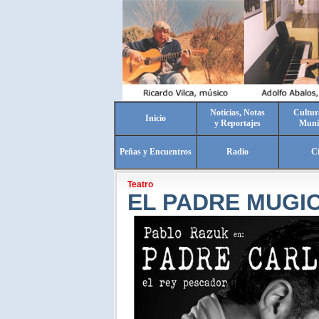
Noticias, Notas
Cultur
Inicio
y Reportajes
Muni
Peñas y Encuentros
Radio
C
Teatro
EL PADRE MUGIC