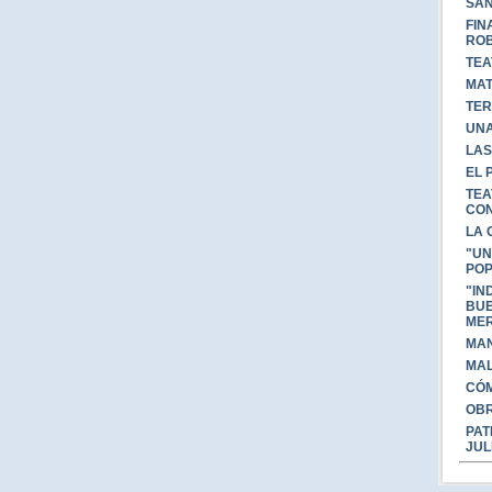
SAN
FIN
ROB
TEA
MAT
TER
UNA
LAS
EL 
TEA
CON
LA 
"UN
PO
"IN
BUE
MER
MAN
MAL
CÓM
OBR
PAT
JUL