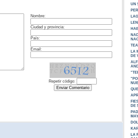
UN 
PER
LAG
LEN
HAB
NAD
NAC
TEA
LA 
DE 
ALF
AND
"TE
"PO
NUE
QUE
APR
FIE
DE 
PAD
MA
DOL
KAR
LA 