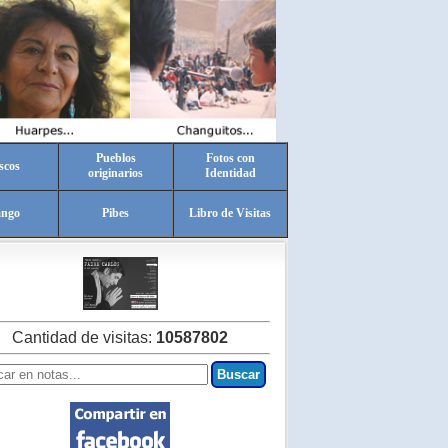
Pueblos
Fotos con
scos
originarios
Identidad
ango
Pibes
Libro de Visitas
Cantidad de visitas:
10587802