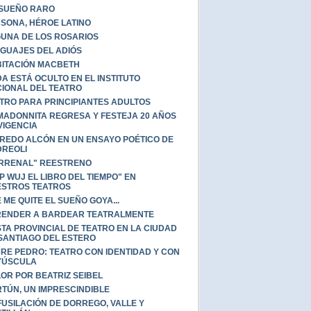
SUEÑO RARO
SONA, HÉROE LATINO
UNA DE LOS ROSARIOS
GUAJES DEL ADIÓS
ITACIÓN MACBETH
A ESTÁ OCULTO EN EL INSTITUTO
IONAL DEL TEATRO
TRO PARA PRINCIPIANTES ADULTOS
MADONNITA REGRESA Y FESTEJA 20 AÑOS
VIGENCIA
REDO ALCÓN EN UN ENSAYO POÉTICO DE
REOLI
RRENAL" REESTRENO
P WUJ EL LIBRO DEL TIEMPO" EN
STROS TEATROS
 ME QUITE EL SUEÑO GOYA...
ENDER A BARDEAR TEATRALMENTE
STA PROVINCIAL DE TEATRO EN LA CIUDAD
SANTIAGO DEL ESTERO
RE PEDRO: TEATRO CON IDENTIDAD Y CON
YÚSCULA
OR POR BEATRIZ SEIBEL
TÚN, UN IMPRESCINDIBLE
FUSILACIÓN DE DORREGO, VALLE Y