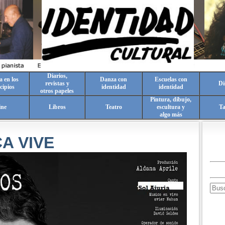
Diarios,
a en los
Danza con
Escuelas con
revistas y
Di
cipios
identidad
identidad
otros papeles
Pintura, dibujo,
ine
Libros
Teatro
escultura y
T
algo más
A VIVE