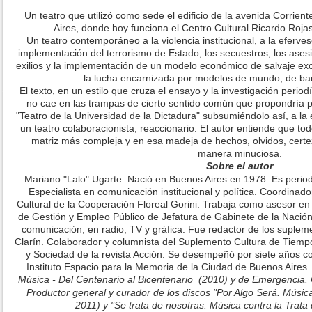
Un teatro que utilizó como sede el edificio de la avenida Corrie
Aires, donde hoy funciona el Centro Cultural Ricardo Roj
Un teatro contemporáneo a la violencia institucional, a la efervesce
implementación del terrorismo de Estado, los secuestros, los asesin
exilios y la implementación de un modelo económico de salvaje e
la lucha encarnizada por modelos de mundo, de ban
El texto, en un estilo que cruza el ensayo y la investigación perio
no cae en las trampas de cierto sentido común que propondría pon
"Teatro de la Universidad de la Dictadura" subsumiéndolo así, a la
un teatro colaboracionista, reaccionario. El autor entiende que tod
matriz más compleja y en esa madeja de hechos, olvidos, cert
manera minuciosa.
Sobre el autor
Mariano "Lalo" Ugarte. Nació en Buenos Aires en 1978. Es periodi
Especialista en comunicación institucional y política. Coordinad
Cultural de la Cooperación Floreal Gorini. Trabaja como asesor e
de Gestión y Empleo Público de Jefatura de Gabinete de la Nación
comunicación, en radio, TV y gráfica. Fue redactor de los supleme
Clarín. Colaborador y columnista del Suplemento Cultura de Tiempo
y Sociedad de la revista Acción. Se desempeñó por siete años 
Instituto Espacio para la Memoria de la Ciudad de Buenos Aires. 
Música - Del Centenario al Bicentenario
(2010) y de
Emergencia. C
Productor general y curador de los discos "Por Algo Será. Músi
2011) y "Se trata de nosotras. Música contra la Trata