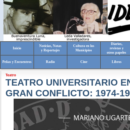
Diarios,
Noticias, Notas
Cultura en los
Inicio
revistas y
y Reportajes
Municipios
otros papeles
Peñas y Encuentros
Radio
Cine
Libros
Teatro
TEATRO UNIVERSITARIO E
GRAN CONFLICTO: 1974-19