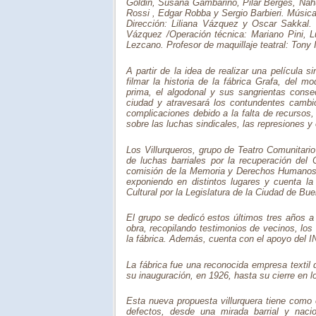
Goldin, Susana Gambarino, Pilar Bergés, Nahu
Rossi , Edgar Robba y Sergio Barbieri. Músic
Dirección: Liliana Vázquez y Oscar Sakkal. A
Vázquez /Operación técnica: Mariano Pini, L
Lezcano. Profesor de maquillaje teatral: Tony I
A partir de la idea de realizar una película 
filmar la historia de la fábrica Grafa, del
prima, el algodonal y sus sangrientas consec
ciudad y atravesará los contundentes cambi
complicaciones debido a la falta de recursos, 
sobre las luchas sindicales, las represiones y 
Los Villurqueros, grupo de Teatro Comunitari
de luchas barriales por la recuperación del
comisión de la Memoria y Derechos Humanos 
exponiendo en distintos lugares y cuenta la h
Cultural por la Legislatura de la Ciudad de Bu
El grupo se dedicó estos últimos tres años a 
obra, recopilando testimonios de vecinos, los
la fábrica. Además, cuenta con el apoyo del IN
La fábrica fue una reconocida empresa textil
su inauguración, en 1926, hasta su cierre en l
Esta nueva propuesta villurquera tiene como ob
defectos, desde una mirada barrial y nacion