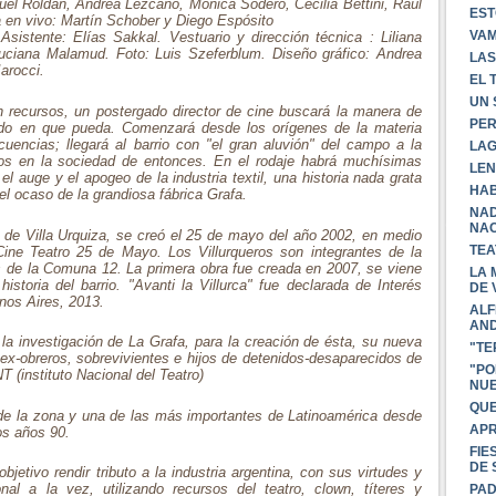
el Roldán, Andrea Lezcano, Mónica Sodero, Cecilia Bettini, Raúl
EST
a en vivo: Martín Schober y Diego Espósito
VAM
sistente: Elías Sakkal. Vestuario y dirección técnica : Liliana
uciana Malamud. Foto: Luis Szeferblum. Diseño gráfico: Andrea
LAS
arocci.
EL 
UN 
sin recursos, un postergado director de cine buscará la manera de
PER
 modo en que pueda. Comenzará desde los orígenes de la materia
uencias; llegará al barrio con "el gran aluvión" del campo a la
LAG
os en la sociedad de entonces. En el rodaje habrá muchísimas
LEN
el auge y el apogeo de la industria textil, una historia nada grata
HAB
el ocaso de la grandiosa fábrica Grafa.
NAD
NAC
o de Villa Urquiza, se creó el 25 de mayo del año 2002, en medio
TEA
 Cine Teatro 25 de Mayo. Los Villurqueros son integrantes de la
de la Comuna 12. La primera obra fue creada en 2007, se viene
LA 
istoria del barrio. "Avanti la Villurca" fue declarada de Interés
DE 
enos Aires, 2013.
ALF
AND
la investigación de La Grafa, para la creación de ésta, su nueva
"TE
 ex-obreros, sobrevivientes e hijos de detenidos-desaparecidos de
"PO
T (instituto Nacional del Teatro)
NUE
QUE
 de la zona y una de las más importantes de Latinoamérica desde
APR
os años 90.
FIE
DE 
jetivo rendir tributo a la industria argentina, con sus virtudes y
al a la vez, utilizando recursos del teatro, clown, títeres y
PAD