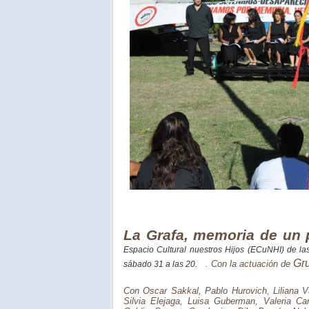
La Grafa, memoria de un
Espacio Cultural nuestros Hijos (ECuNHI) de l
Gru
. Con la actuación de
sábado 31 a las 20.
Con Oscar Sakkal, Pablo Hurovich, Liliana 
Silvia Elejaga, Luisa Guberman, Valeria Ca