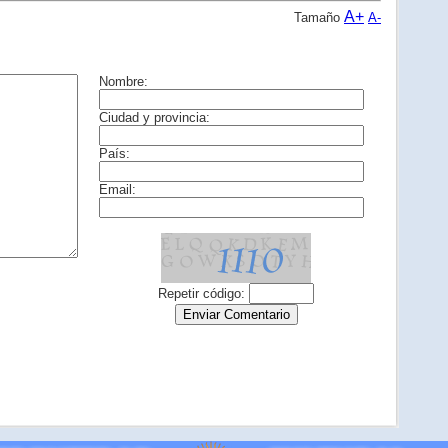
A+
Tamaño
A-