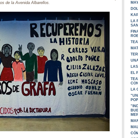
MA
os de la Avenida Albarellos.
DOL
KAR
LA 
SAN
FIN
ROB
TEA
MAT
TER
UNA
LAS
EL 
TEA
CON
LA 
"UN
PO
"IN
BUE
MER
MAN
MAL
CÓM