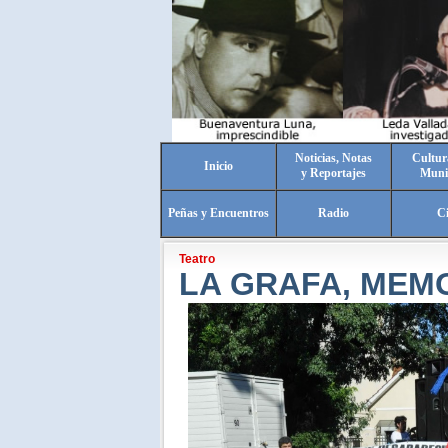
Noticias, Notas
Cultur
Inicio
y Reportajes
Muni
Peñas y Encuentros
Radio
C
Teatro
LA GRAFA, MEM