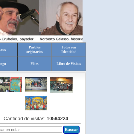
Pueblos
Fotos con
scos
originarios
Identidad
ango
Pibes
Libro de Visitas
Cantidad de visitas:
10594224