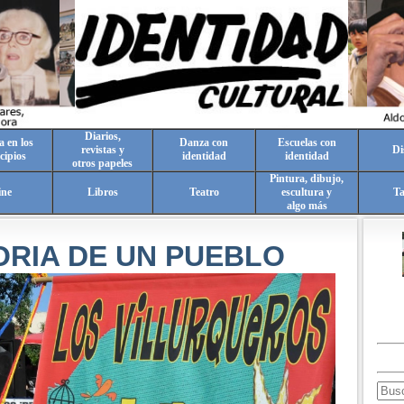
Diarios,
a en los
Danza con
Escuelas con
revistas y
Di
cipios
identidad
identidad
otros papeles
Pintura, dibujo,
ine
Libros
Teatro
escultura y
T
algo más
ORIA DE UN PUEBLO