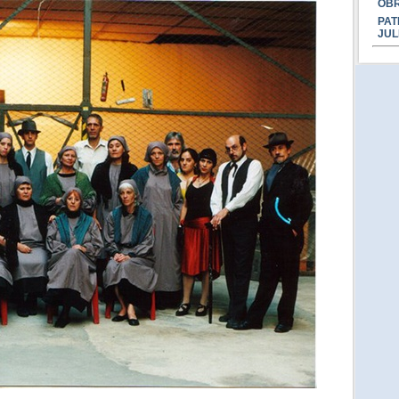
OBR
PAT
JUL