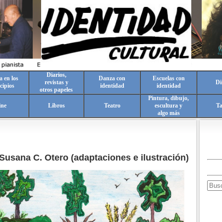
Diarios,
a en los
Danza con
Escuelas con
revistas y
Di
cipios
identidad
identidad
otros papeles
Pintura, dibujo,
ine
Libros
Teatro
escultura y
T
algo más
Susana C. Otero (adaptaciones e ilustración)