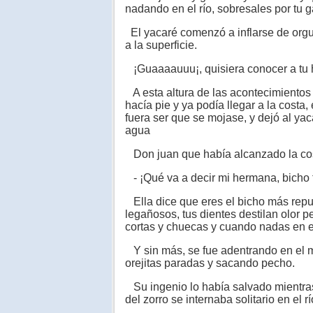
nadando en el río, sobresales por tu g
El yacaré comenzó a inflarse de orgu
a la superficie.
¡Guaaaauuu¡, quisiera conocer a tu 
A esta altura de las acontecimientos 
hacía pie y ya podía llegar a la costa
fuera ser que se mojase, y dejó al yac
agua
Don juan que había alcanzado la cos
- ¡Qué va a decir mi hermana, bicho t
Ella dice que eres el bicho más repug
legañosos, tus dientes destilan olor p
cortas y chuecas y cuando nadas en el
Y sin más, se fue adentrando en el mo
orejitas paradas y sacando pecho.
Su ingenio lo había salvado mientras
del zorro se internaba solitario en el rí