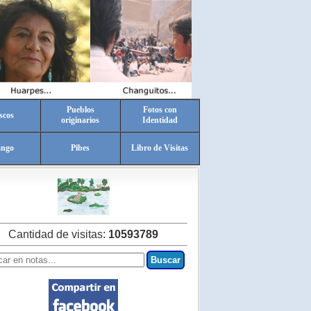
Pueblos
Fotos con
scos
originarios
Identidad
ango
Pibes
Libro de Visitas
Cantidad de visitas:
10593789