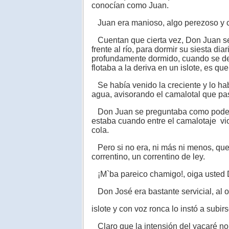
conocían como Juan.
Juan era manioso, algo perezoso y c
Cuentan que cierta vez, Don Juan se
frente al río, para dormir su siesta d
profundamente dormido, cuando se des
flotaba a la deriva en un islote, es qu
Se había venido la creciente y lo ha
agua, avisorando el camalotal que pa
Don Juan se preguntaba como poder sa
estaba cuando entre el camalotaje vio
cola.
Pero si no era, ni más ni menos, que
correntino, un correntino de ley.
¡M`ba pareico chamigo!, oiga usted 
Don José era bastante servicial, al oí
islote y con voz ronca lo instó a subir
Claro que la intensión del yacaré no 