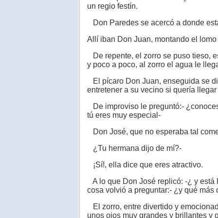
un regio festín.
Don Paredes se acercó a donde esta
Allí iban Don Juan, montando el lom
De repente, el zorro se puso tieso, 
y poco a poco, al zorro el agua le lle
El pícaro Don Juan, enseguida se dio
entretener a su vecino si quería llegar 
De improviso le preguntó:- ¿conoces 
tú eres muy especial-
Don José, que no esperaba tal comenta
¿Tu hermana dijo de mí?-
¡Sí!, ella dice que eres atractivo.
A lo que Don José replicó: -¿ y está
cosa volvió a preguntar:- ¿y qué más 
El zorro, entre divertido y emocionado
unos ojos muy grandes y brillantes y 