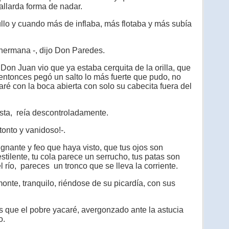
allarda forma de nadar.
llo y cuando más de inflaba, más flotaba y más subía
hermana -, dijo Don Paredes.
Don Juan vio que ya estaba cerquita de la orilla, que
, entonces pegó un salto lo más fuerte que pudo, no
aré con la boca abierta con solo su cabecita fuera del
ta, reía descontroladamente.
onto y vanidoso!-.
nante y feo que haya visto, que tus ojos son
estilente, tu cola parece un serrucho, tus patas son
 río, pareces un tronco que se lleva la corriente.
nte, tranquilo, riéndose de su picardía, con sus
 que el pobre yacaré, avergonzado ante la astucia
o.