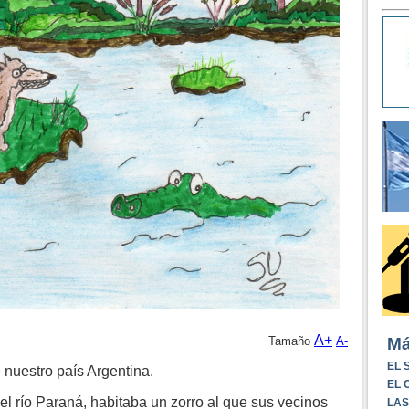
A+
Má
Tamaño
A-
EL 
 nuestro país Argentina.
EL 
l río Paraná, habitaba un zorro al que sus vecinos
LAS