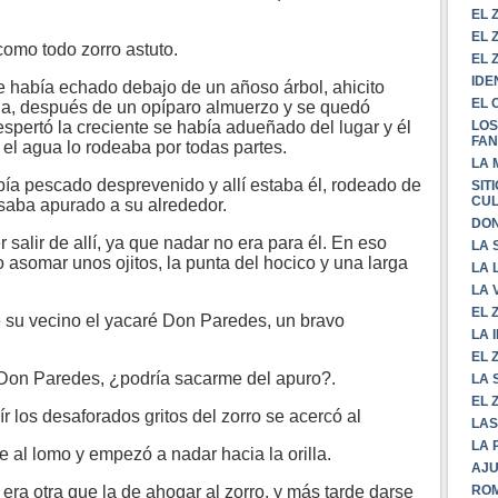
EL 
EL 
omo todo zorro astuto.
EL 
IDE
 había echado debajo de un añoso árbol, ahicito
EL 
iaria, después de un opíparo almuerzo y se quedó
LOS
pertó la creciente se había adueñado del lugar y él
FAN
e el agua lo rodeaba por todas partes.
LA 
bía pescado desprevenido y allí estaba él, rodeado de
SIT
CU
saba apurado a su alrededor.
DON
lir de allí, ya que nadar no era para él. En eso
LA 
 asomar unos ojitos, la punta del hocico y una larga
LA 
LA 
EL 
 su vecino el yacaré Don Paredes, un bravo
LA 
EL 
Don Paredes, ¿podría sacarme del apuro?.
LA
EL 
r los desaforados gritos del zorro se acercó al
LAS
LA 
se al lomo y empezó a nadar hacia la orilla.
AJU
ROM
era otra que la de ahogar al zorro, y más tarde darse