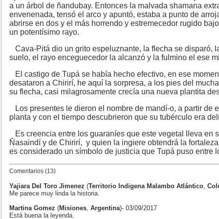
a un árbol de ñandubay. Entonces la malvada shamana extra
envenenada, tensó el arco y apuntó, estaba a punto de arroja
abrirse en dos y el más horrendo y estremecedor rugido ba
un potentísimo rayo.
Cava-Pitá dio un grito espeluznante, la flecha se disparó, 
suelo, el rayo enceguecedor la alcanzó y la fulmino el ese m
El castigo de Tupá se había hecho efectivo, en ese moment
desataron a Chirirí, he aquí la sorpresa, a los pies del muc
su flecha, casi milagrosamente crecía una nueva plantita d
Los presentes le dieron el nombre de mandí-o, a partir de 
planta y con el tiempo descubrieron que su tubérculo era del
Es creencia entre los guaraníes que este vegetal lleva en su
Ñasaindí y de Chirirí, y quien la ingiere obtendrá la fortal
es considerado un símbolo de justicia que Tupá puso entre 
Comentarios (13)
Yajiara Del Toro Jimenez
(
Territorio Indigena Malambo Atlántico
,
Col
Me parece muy linda la historia.
Martina Gomez
(
Misiones
,
Argentina
)- 03/09/2017
Está buena la leyenda.