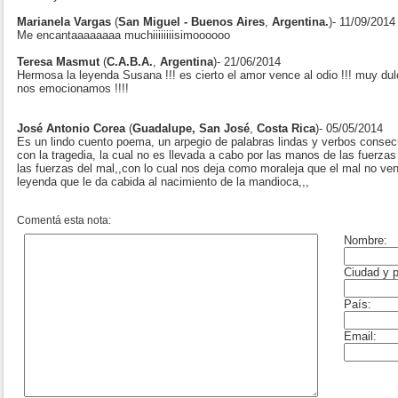
Marianela Vargas
(
San Miguel - Buenos Aires
,
Argentina.
)- 11/09/2014
Me encantaaaaaaaa muchiiiiiiiisimoooooo
Teresa Masmut
(
C.A.B.A.
,
Argentina
)- 21/06/2014
Hermosa la leyenda Susana !!! es cierto el amor vence al odio !!! muy du
nos emocionamos !!!!
José Antonio Corea
(
Guadalupe, San José
,
Costa Rica
)- 05/05/2014
Es un lindo cuento poema, un arpegio de palabras lindas y verbos consecu
con la tragedia, la cual no es llevada a cabo por las manos de las fuerza
las fuerzas del mal,,con lo cual nos deja como moraleja que el mal no ven
leyenda que le da cabida al nacimiento de la mandioca,,,
Comentá esta nota: