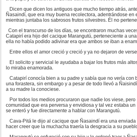
Dicen que dicen los antiguos que mucho tiempo atrás, antes
Ñasaindí, que era muy buena recolectora, adentrándose en e
mientras juntaba los sabrosos frutos silvestres. Él no perte
Con el transcurso de los días, se encontraron muchas vece
Catapirí era hijo del cacique Marangutú, perteneciente a un
ella no había podido adivinar era que ambos se iban a enam
Entre ellos el amor creció y creció y ya no dejaron de verse
El solicito y servicial le ayudaba a bajar los frutos más alto
lo miraba enamorada.
Catapirí conocía bien a su padre y sabía que no vería con
una forastera, sin embargo y a pesar de todo llevó a Ñaisind
a su madre la conociese.
Por todos los medios procuraron que nadie los viese, pero
comunidad que era perversa y envidiosa y tal vez estaba un
se enteró y fue directamente a hablar con Marangutú.
Cava-Pitá le dijo al cacique que Ñasaindí era una enviada d
hacer creer que la muchacha traería la desgracia a su puebl
Marangutú se enfureció con su hijo y le ordenó traer a Ñasa