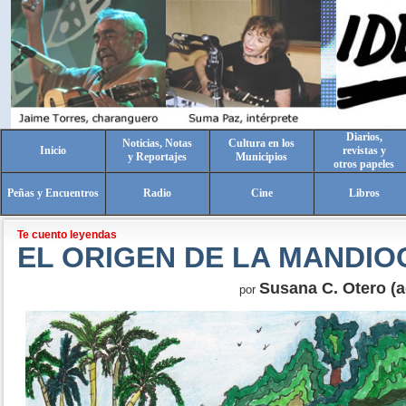
Diarios,
Noticias, Notas
Cultura en los
Inicio
revistas y
y Reportajes
Municipios
otros papeles
Peñas y Encuentros
Radio
Cine
Libros
Te cuento leyendas
EL ORIGEN DE LA MANDIO
Susana C. Otero (a
por