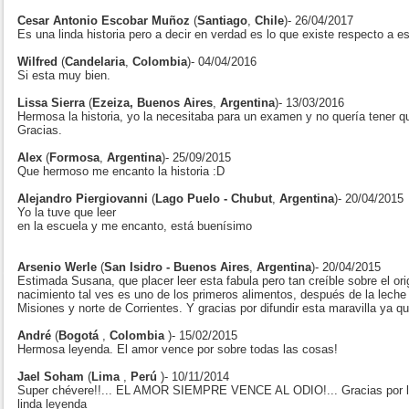
Cesar Antonio Escobar Muñoz
(
Santiago
,
Chile
)- 26/04/2017
Es una linda historia pero a decir en verdad es lo que existe respecto a e
Wilfred
(
Candelaria
,
Colombia
)- 04/04/2016
Si esta muy bien.
Lissa Sierra
(
Ezeiza, Buenos Aires
,
Argentina
)- 13/03/2016
Hermosa la historia, yo la necesitaba para un examen y no quería tener qu
Gracias.
Alex
(
Formosa
,
Argentina
)- 25/09/2015
Que hermoso me encanto la historia :D
Alejandro Piergiovanni
(
Lago Puelo - Chubut
,
Argentina
)- 20/04/2015
Yo la tuve que leer
en la escuela y me encanto, está buenísimo
Arsenio Werle
(
San Isidro - Buenos Aires
,
Argentina
)- 20/04/2015
Estimada Susana, que placer leer esta fabula pero tan creíble sobre el or
nacimiento tal ves es uno de los primeros alimentos, después de la lech
Misiones y norte de Corrientes. Y gracias por difundir esta maravilla ya q
André
(
Bogotá
,
Colombia
)- 15/02/2015
Hermosa leyenda. El amor vence por sobre todas las cosas!
Jael Soham
(
Lima
,
Perú
)- 10/11/2014
Super chévere!!... EL AMOR SIEMPRE VENCE AL ODIO!... Gracias por la 
linda leyenda