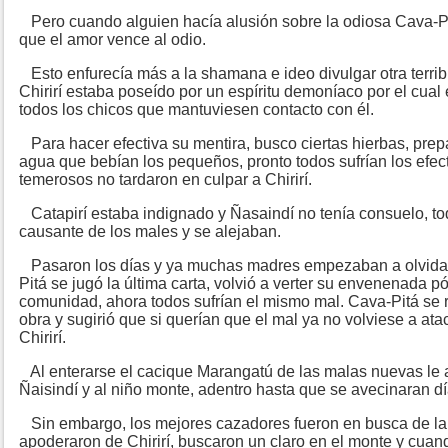
Pero cuando alguien hacía alusión sobre la odiosa Cava-P
que el amor vence al odio.
Esto enfurecía más a la shamana e ideo divulgar otra terrib
Chirirí estaba poseído por un espíritu demoníaco por el cual
todos los chicos que mantuviesen contacto con él.
Para hacer efectiva su mentira, busco ciertas hierbas, prepa
agua que bebían los pequeños, pronto todos sufrían los efect
temerosos no tardaron en culpar a Chirirí.
Catapirí estaba indignado y Ñasaindí no tenía consuelo, to
causante de los males y se alejaban.
Pasaron los días y ya muchas madres empezaban a olvidar 
Pitá se jugó la última carta, volvió a verter su envenenada 
comunidad, ahora todos sufrían el mismo mal. Cava-Pitá se 
obra y sugirió que si querían que el mal ya no volviese a atac
Chirirí.
Al enterarse el cacique Marangatú de las malas nuevas le a
Ñaisindí y al niño monte, adentro hasta que se avecinaran d
Sin embargo, los mejores cazadores fueron en busca de la 
apoderaron de Chirirí, buscaron un claro en el monte y cuan