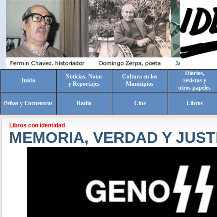
Diarios,
Noticias, Notas
Cultura en los
Inicio
revistas y
y Reportajes
Municipios
otros papeles
Peñas y Encuentros
Radio
Cine
Libros
Libros con identidad
MEMORIA, VERDAD Y JUST