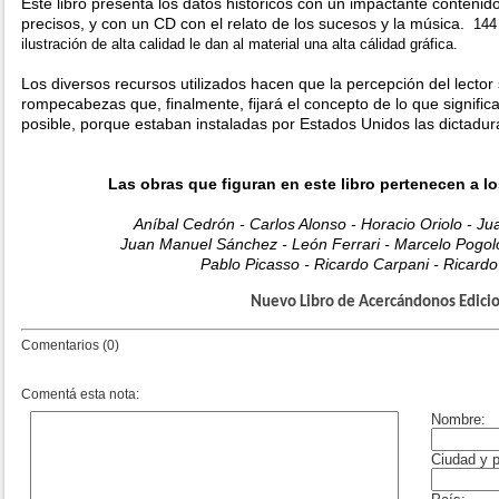
Este libro presenta los datos históricos con un impactante contenido
precisos, y con un CD con el relato de los sucesos y la música.
144
ilustración de alta calidad le dan al material una alta cálidad gráfica.
Los diversos recursos utilizados hacen que la percepción del lector
rompecabezas que, finalmente, fijará el concepto de lo que signific
posible, porque estaban instaladas por Estados Unidos las dictadura
Las obras que figuran en este libro pertenecen a lo
Aníbal Cedrón - Carlos Alonso - Horacio Oriolo - Ju
Juan Manuel Sánchez - León Ferrari - Marcelo Pogolo
Pablo Picasso - Ricardo Carpani - Ricard
Nuevo Libro de Acercándonos Edici
Comentarios (0)
Comentá esta nota: