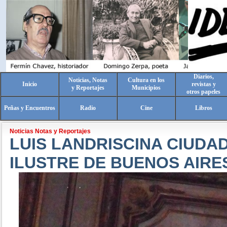
Diarios,
Noticias, Notas
Cultura en los
Inicio
revistas y
y Reportajes
Municipios
otros papeles
Peñas y Encuentros
Radio
Cine
Libros
Noticias Notas y Reportajes
LUIS LANDRISCINA CIUDA
ILUSTRE DE BUENOS AIRE