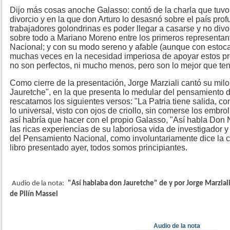
Dijo más cosas anoche Galasso: contó de la charla que tuvo
divorcio y en la que don Arturo lo desasnó sobre el país pro
trabajadores golondrinas es poder llegar a casarse y no divo
sobre todo a Mariano Moreno entre los primeros representa
Nacional; y con su modo sereno y afable (aunque con estocada
muchas veces en la necesidad imperiosa de apoyar estos p
no son perfectos, ni mucho menos, pero son lo mejor que te
Como cierre de la presentación, Jorge Marziali cantó su mi
Jauretche", en la que presenta lo medular del pensamiento d
rescatamos los siguientes versos: "La Patria tiene salida, co
lo universal, visto con ojos de criollo, sin comerse los embrol
así habría que hacer con el propio Galasso, "Así habla Don N
las ricas experiencias de su laboriosa vida de investigador y
del Pensamiento Nacional, como involuntariamente dice la c
libro presentado ayer, todos somos principiantes.
Audio de la nota:
"Así hablaba don Jauretche" de y por Jorge Marzia
de Pilín Massei
Audio de la nota