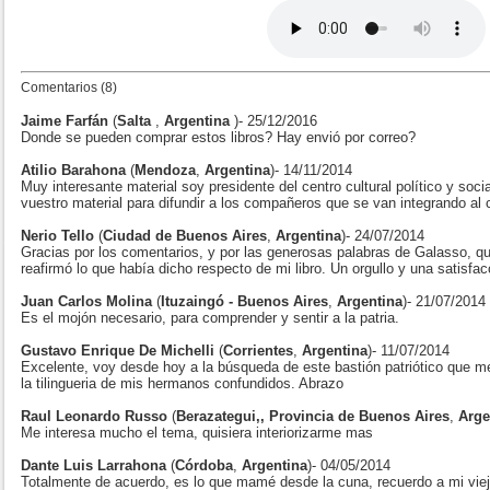
Comentarios (8)
Jaime Farfán
(
Salta
,
Argentina
)- 25/12/2016
Donde se pueden comprar estos libros? Hay envió por correo?
Atilio Barahona
(
Mendoza
,
Argentina
)- 14/11/2014
Muy interesante material soy presidente del centro cultural político y soci
vuestro material para difundir a los compañeros que se van integrando al c
Nerio Tello
(
Ciudad de Buenos Aires
,
Argentina
)- 24/07/2014
Gracias por los comentarios, y por las generosas palabras de Galasso, qui
reafirmó lo que había dicho respecto de mi libro. Un orgullo y una satisfac
Juan Carlos Molina
(
Ituzaingó - Buenos Aires
,
Argentina
)- 21/07/2014
Es el mojón necesario, para comprender y sentir a la patria.
Gustavo Enrique De Michelli
(
Corrientes
,
Argentina
)- 11/07/2014
Excelente, voy desde hoy a la búsqueda de este bastión patriótico que 
la tilingueria de mis hermanos confundidos. Abrazo
Raul Leonardo Russo
(
Berazategui,, Provincia de Buenos Aires
,
Arge
Me interesa mucho el tema, quisiera interiorizarme mas
Dante Luis Larrahona
(
Córdoba
,
Argentina
)- 04/05/2014
Totalmente de acuerdo, es lo que mamé desde la cuna, recuerdo a mi vie