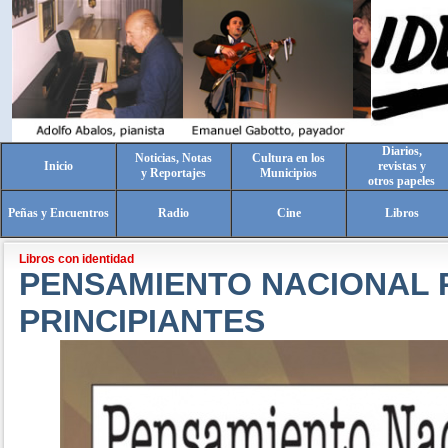
Diarios,
Noticias, Notas
Cultura en los
Inicio
revistas y
y Reportajes
Municipios
otros papeles
Peñas y Encuentros
Radio
Cine
Libros
Libros con identidad
PENSAMIENTO NACIONAL 
PRINCIPIANTES