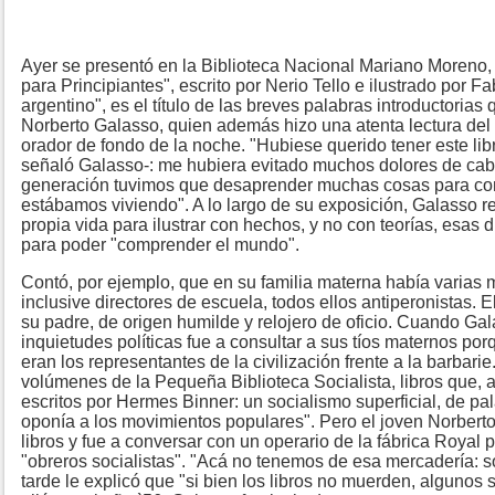
Ayer se presentó en la Biblioteca Nacional Mariano Moreno,
para Principiantes", escrito por Nerio Tello e ilustrado por 
argentino", es el título de las breves palabras introductoria
Norberto Galasso, quien además hizo una atenta lectura del m
orador de fondo de la noche. "Hubiese querido tener este lib
señaló Galasso-: me hubiera evitado muchos dolores de cab
generación tuvimos que desaprender muchas cosas para co
estábamos viviendo". A lo largo de su exposición, Galasso re
propia vida para ilustrar con hechos, y no con teorías, esas 
para poder "comprender el mundo".
Contó, por ejemplo, que en su familia materna había varias 
inclusive directores de escuela, todos ellos antiperonistas. E
su padre, de origen humilde y relojero de oficio. Cuando Gal
inquietudes políticas fue a consultar a sus tíos maternos porq
eran los representantes de la civilización frente a la barbarie
volúmenes de la Pequeña Biblioteca Socialista, libros que, a
escritos por Hermes Binner: un socialismo superficial, de pa
oponía a los movimientos populares". Pero el joven Norberto
libros y fue a conversar con un operario de la fábrica Royal 
"obreros socialistas". "Acá no tenemos de esa mercadería: s
tarde le explicó que "si bien los libros no muerden, algunos 