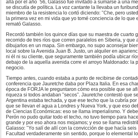
allá por el año `56, Galasso fue invitado a sumarse a una me
se discutía de política. La voz cantante la llevaba un furibun
miembro de la resistencia lo cortó diciendo: "Che, pero uste
la primera vez en mi vida que yo tomé conciencia de lo que e
remató Galasso.
Recordó también los quince días que su maestra de cuarto 
recorrido de tres ríos que corren paralelos en Siberia, y qu
dibujarlos en un mapa. Sin embargo, no supo aconsejar bien
local sobre la Avenida Juan B. Justo, un alquiler en aparie
ni él ni su cliente, que seguramente también podía ubicar río
debajo de la aquella avenida corre el arroyo Maldonado: la p
negocio.
Tiempo antes, cuando estaba a punto de recibirse de contad
conferencia que Jauretche daba por Plaza Italia. En esa char
época de FORJA le preguntaron cómo era posible que se afir
riqueza si todos andaban "secos". Jauretche contestó que s
Argentina estaba techada, y que ese techo que la cubría por
que se llevan el agua a Londres y Nueva York, y que eso de
de Ciencias Económicas: eso se llama imperialismo. Y deb
Perón no pudo quitar todo el techo, no tuvo tiempo para hace
grande y por eso ahora nos mojamos; y eso se llama redistri
Galasso: "Yo salí de allí con la convicción de que hacía sei
Facultad verdaderamente sin sentido, porque lo elemental l