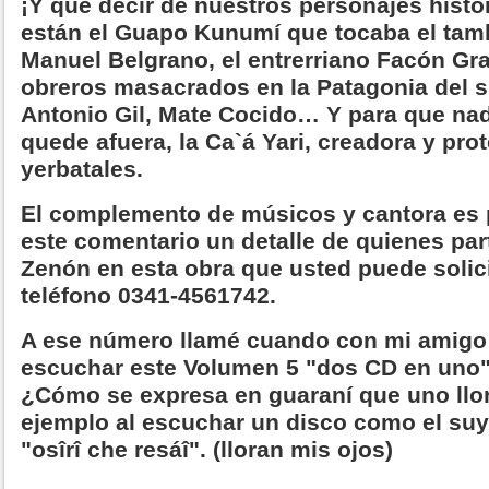
¡Y qué decir de nuestros personajes histór
están el Guapo Kunumí que tocaba el tamb
Manuel Belgrano, el entrerriano Facón Gr
obreros masacrados en la Patagonia del s
Antonio Gil, Mate Cocido… Y para que na
quede afuera, la Ca`á Yari, creadora y pro
yerbatales.
El complemento de músicos y cantora es 
este comentario un detalle de quienes par
Zenón en esta obra que usted puede solici
teléfono 0341-4561742.
A ese número llamé cuando con mi amigo
escuchar este Volumen 5 "dos CD en uno" y
¿Cómo se expresa en guaraní que uno llo
ejemplo al escuchar un disco como el su
"osîrî che resáî". (lloran mis ojos)