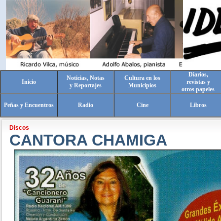
Diarios,
Noticias, Notas
Cultura en los
Inicio
revistas y
y Reportajes
Municipios
otros papeles
Peñas y Encuentros
Radio
Cine
Libros
Discos
CANTORA CHAMIGA