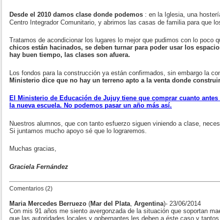
Desde el 2010 damos clase donde podemos
: en la Iglesia, una hoste
Centro Integrador Comunitario, y abrimos las casas de familia para que l
Tratamos de acondicionar los lugares lo mejor que pudimos con lo poco
chicos están hacinados, se deben turnar para poder usar los espaci
hay buen tiempo, las clases son afuera.
Los fondos para la construcción ya están confirmados, sin embargo la c
Ministerio dice que no hay un terreno apto a la venta donde construi
El Ministerio de Educación de Jujuy tiene que comprar cuanto antes 
la nueva escuela. No podemos pasar un año más así.
Nuestros alumnos, que con tanto esfuerzo siguen viniendo a clase, necesi
Si juntamos mucho apoyo sé que lo lograremos.
Muchas gracias,
Graciela Fernández
Comentarios (2)
Maria Mercedes Berruezo
(
Mar del Plata
,
Argentina
)- 23/06/2014
Con mis 91 años me siento avergonzada de la situación que soportan maes
que las autoridades locales y gobernantes les deben a éste caso y tantos