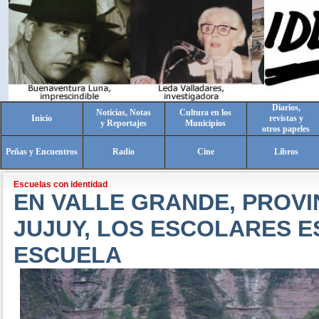
Diarios,
Noticias, Notas
Cultura en los
Inicio
revistas y
y Reportajes
Municipios
otros papeles
Peñas y Encuentros
Radio
Cine
Libros
Escuelas con identidad
EN VALLE GRANDE, PROVI
JUJUY, LOS ESCOLARES E
ESCUELA