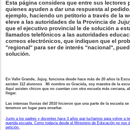
Esta página considera que entre sus lectores
quienes ayuden a dar una respuesta al pedido.
ejemplo, haciendo un petitorio a través de la
eleve a las autoridades de la Provincia de Juju
que el ejecutivo provincial le de solución a es
llamados telefónicos a las autoridades educac
correos electrónicos, que indiquen que el pro
"regional" para ser de interés "nacional", puede
solución.
Ricardo Luis
En Valle Grande, Jujuy, funciona desde hace más de 20 años la Escu
asisten 112 alumnos
.
Mi nombre es Graciela, soy maestra de la esc
Aquí asisten chicos que no cuentan con otra escuela más cercana, a
llegar.
Las intensas lluvias del 2010 hicieron que una parte de la escuela 
tenemos un lugar para enseñar.
Junto a los padres y docentes hace 3 años que luchamos para volver a ten
querida escuela. Como todavía desde el Ministerio de Educación no nos die
petición.