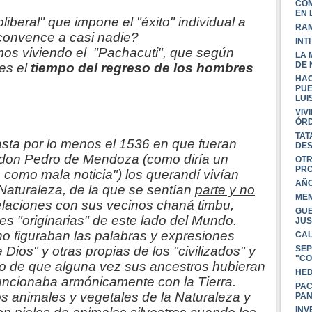
COM
EN 
liberal" que impone el "éxito" individual a
RAM
 convence a casi nadie?
INT
os viviendo el
"Pachacuti", que según
LA 
DE 
es el
tiempo del regreso de los hombres
HAC
PUE
LUI
VIV
ÓRD
TAT
sta por lo menos el 1536 en que fueran
DES
e don Pedro de Mendoza (como diría un
OTR
PRO
n como mala noticia") los querandí vivían
AÑO
Naturaleza, de la que se sentían
parte y no
MEM
elaciones con sus vecinos chaná timbu,
GUE
es "originarias" de este lado del Mundo.
JUS
 figuraban las palabras y expresiones
CAL
SEP
Dios" y otras propias de los "civilizados" y
"CO
do de que alguna vez sus ancestros hubieran
HED
uncionaba armónicamente con la Tierra.
PAC
s animales y vegetales de la Naturaleza y
PAN
INV