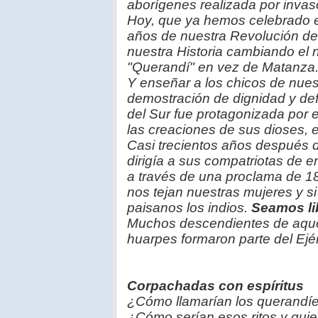
aborígenes realizada por inva
Hoy, que ya hemos celebrado el
años de nuestra Revolución de 
nuestra Historia cambiando el 
"Querandí" en vez de Matanza
Y enseñar a los chicos de nues
demostración de dignidad y def
del Sur fue protagonizada por
las creaciones de sus dioses, 
Casi trecientos años después 
dirigía a sus compatriotas de 
a través de una proclama de 18
nos tejan nuestras mujeres y 
paisanos los indios.
Seamos li
Muchos descendientes de aque
huarpes formaron parte del Ejér
Corpachadas con espíritus
¿Cómo llamarían los querandíe
¿Cómo serían esos ritos y quie