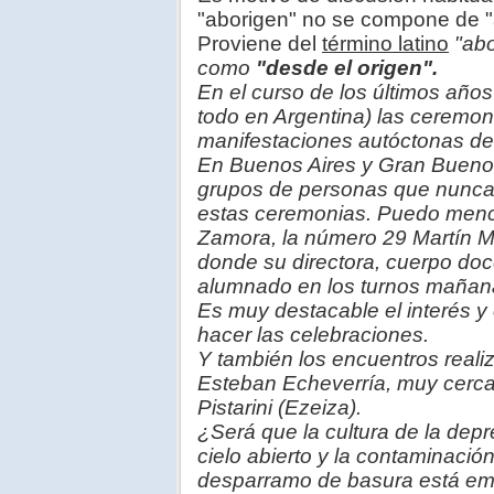
"aborigen" no se compone de "
Proviene del
término latino
"abo
como
"desde el origen".
En el curso de los últimos año
todo en Argentina) las ceremoni
manifestaciones autóctonas de 
En Buenos Aires y Gran Buenos
grupos de personas que nunca 
estas ceremonias. Puedo menc
Zamora, la número 29 Martín M
donde su directora, cuerpo doc
alumnado en los turnos mañana 
Es muy destacable el interés y
hacer las celebraciones.
Y también los encuentros real
Esteban Echeverría, muy cerca 
Pistarini (Ezeiza).
¿Será que la cultura de la dep
cielo abierto y la contaminació
desparramo de basura está em