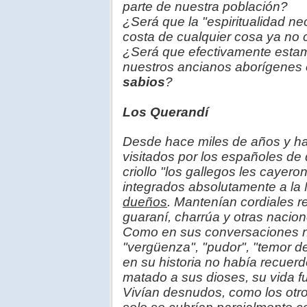
parte de nuestra población?
¿Será que la "espiritualidad neo
costa de cualquier cosa ya no
¿Será que efectivamente estam
nuestros ancianos aborígenes 
sabios
?
Los Querandí
Desde hace miles de años y ha
visitados por los españoles d
criollo "los gallegos les cayero
integrados absolutamente a la 
dueños
. Mantenían cordiales r
guaraní, charrúa y otras nacion
Como en sus conversaciones no
"vergüenza", "pudor", "temor de 
en su historia no había recuer
matado a sus dioses, su vida f
Vivían desnudos, como los otro