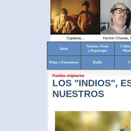
Noticias, Notas
Cultur
Inicio
y Reportajes
Muni
Peñas y Encuentros
Radio
C
Pueblos originarios
LOS "INDIOS", 
NUESTROS