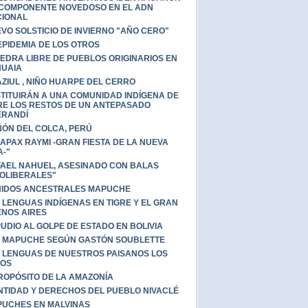
COMPONENTE NOVEDOSO EN EL ADN
IONAL
VO SOLSTICIO DE INVIERNO "AÑO CERO"
EPIDEMIA DE LOS OTROS
EDRA LIBRE DE PUEBLOS ORIGINARIOS EN
UAIA
ZIUL , NIÑO HUARPE DEL CERRO
TITUIRÁN A UNA COMUNIDAD INDÍGENA DE
RE LOS RESTOS DE UN ANTEPASADO
ERANDÍ
ÓN DEL COLCA, PERÚ
APAX RAYMI -GRAN FIESTA DE LA NUEVA
A-"
AEL NAHUEL, ASESINADO CON BALAS
OLIBERALES"
IDOS ANCESTRALES MAPUCHE
 LENGUAS INDÍGENAS EN TIGRE Y EL GRAN
NOS AIRES
UDIO AL GOLPE DE ESTADO EN BOLIVIA
 MAPUCHE SEGÚN GASTÓN SOUBLETTE
 LENGUAS DE NUESTROS PAISANOS LOS
IOS
ROPÓSITO DE LA AMAZONÍA
NTIDAD Y DERECHOS DEL PUEBLO NIVACLÉ
UCHES EN MALVINAS