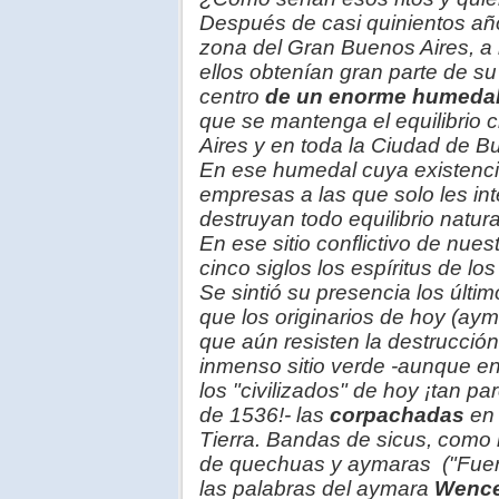
Después de casi quinientos añ
zona del Gran Buenos Aires, a 
ellos obtenían gran parte de su
centro
de un enorme humedal 
que se mantenga el equilibrio 
Aires y en toda la Ciudad de Bu
En ese humedal cuya existenci
empresas a las que solo les i
destruyan todo equilibrio natural
En ese sitio conflictivo de nue
cinco siglos los
espíritus de lo
Se sintió su presencia los últ
que los originarios de hoy (ay
que aún resisten la destrucción
inmenso sitio verde -aunque en
los "civilizados" de hoy ¡tan 
de 1536!- las
corpachadas
en
Tierra. Bandas de sicus, como
de quechuas y aymaras ("Fuerz
las palabras del aymara
Wence