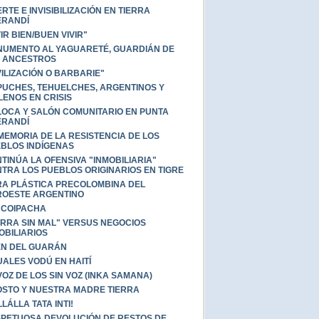
RTE E INVISIBILIZACIÓN EN TIERRA
ERANDÍ
VIR BIEN/BUEN VIVIR"
UMENTO AL YAGUARETÉ, GUARDIÁN DE
 ANCESTROS
VILIZACIÓN O BARBARIE"
UCHES, TEHUELCHES, ARGENTINOS Y
LENOS EN CRISIS
OCA Y SALÓN COMUNITARIO EN PUNTA
ERANDÍ
MEMORIA DE LA RESISTENCIA DE LOS
BLOS INDÍGENAS
TINÚA LA OFENSIVA "INMOBILIARIA"
TRA LOS PUEBLOS ORIGINARIOS EN TIGRE
A PLÁSTICA PRECOLOMBINA DEL
OESTE ARGENTINO
NCOIPACHA
ERRA SIN MAL" VERSUS NEGOCIOS
OBILIARIOS
N DEL GUARÁN
UALES VODÚ EN HAITÍ
VOZ DE LOS SIN VOZ (INKA SAMANA)
STO Y NUESTRA MADRE TIERRA
LLÁLLA TATA INTI!
PETUOSA DEVOLUCIÓN DE RESTOS DE