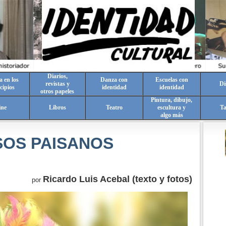
Diarios,
a en los
Danza con
Escuelas con
revistas y
Di
cipios
identidad
identidad
otros papeles
Pintura, dibujo,
ine
Libros
Teatro
escultura y
T
algo más
ESOS PAISANOS
Ricardo Luis Acebal (texto y fotos)
por