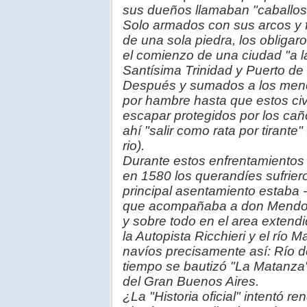
sus dueños llamaban "caballos",
Solo armados con sus arcos y f
de una sola piedra, los obligar
el comienzo de una ciudad "a 
Santísima Trinidad y Puerto de
Después y sumados a los menci
por hambre hasta que estos ci
escapar protegidos por los caño
ahí "salir como rata por tirante
rio).
Durante estos enfrentamientos 
en 1580 los querandíes sufrie
principal asentamiento estaba 
que acompañaba a don Mendoza-
y sobre todo en el area extend
la Autopista Ricchieri y el río 
navíos precisamente así: Río d
tiempo se bautizó "La Matanza
del Gran Buenos Aires.
¿La "Historia oficial" intentó 