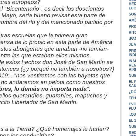
sores europeos?
HER
 "Bicentenario", es decir los doscientos
LUG
SOM
Mayo, sería bueno revisar esta parte de
AMÉ
nombre del río y del mencionado partido por
PRI
.
RIT
tras escuelas que la primera gran
¡PA
ensa de lo propio en esta parte de América
JU
 estos aborígenes que amaban -no temían-
PRI
entre las que estaban ellos mismos.
IND
INA
de estos hechos don José de San Martín se
REM
entonces (¿y porqué no también a nosotros?)
AIR
19:..."nos vestiremos con las bayetas que
NUE
si no andaremos en pelota como nuestros
EL 
SA
bres, lo demás no importa nada
".
¿DÓ
llos querandíes, guaraníes, mapuches y
TEH
cito Libertador de San Martín.
EVO
PLU
¿QU
EL 
NUE
s a la Tierra? ¿Qué homenajes le harían?
REC
nes los conducirían?