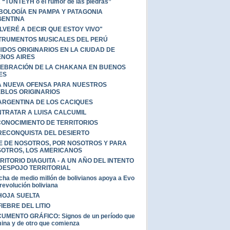
 “TUNTEYH o el rumor de las piedras”
BOLOGÍA EN PAMPA Y PATAGONIA
ENTINA
LVERÉ A DECIR QUE ESTOY VIVO"
TRUMENTOS MUSICALES DEL PERÚ
IDOS ORIGINARIOS EN LA CIUDAD DE
NOS AIRES
EBRACIÓN DE LA CHAKANA EN BUENOS
ES
 NUEVA OFENSA PARA NUESTROS
BLOS ORIGINARIOS
ARGENTINA DE LOS CACIQUES
TRATAR A LUISA CALCUMIL
ONOCIMIENTO DE TERRITORIOS
RECONQUISTA DEL DESIERTO
E DE NOSOTROS, POR NOSOTROS Y PARA
OTROS, LOS AMERICANOS
RITORIO DIAGUITA - A UN AÑO DEL INTENTO
DESPOJO TERRITORIAL
ha de medio millón de bolivianos apoya a Evo
 revolución boliviana
HOJA SUELTA
FIEBRE DEL LITIO
UMENTO GRÁFICO: Signos de un período que
ina y de otro que comienza