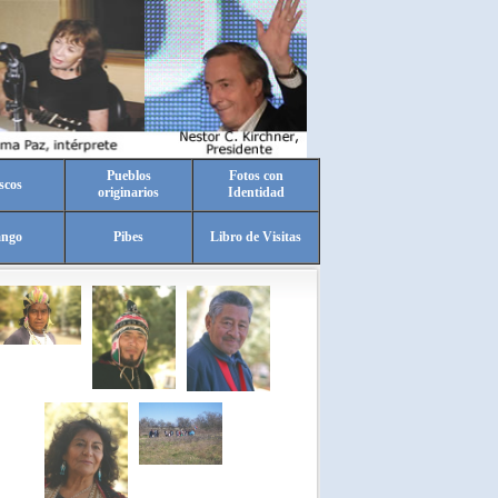
Pueblos
Fotos con
scos
originarios
Identidad
ango
Pibes
Libro de Visitas