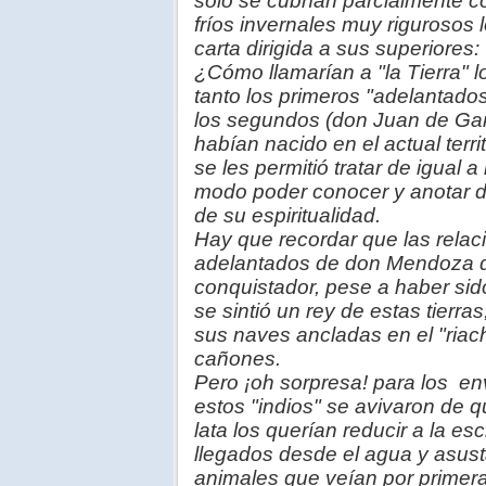
solo se cubrían parcialmente c
fríos invernales muy rigurosos 
carta dirigida a sus superiores
¿Cómo llamarían a "la Tierra"
tanto los primeros "adelantad
los segundos (don Juan de Ga
habían nacido en el actual terri
se les permitió tratar de igual 
modo poder conocer y anotar d
de su espiritualidad.
Hay que recordar que las relaci
adelantados de don Mendoza d
conquistador, pese a haber sido
se sintió un rey de estas tierr
sus naves ancladas en el "riac
cañones.
Pero ¡oh sorpresa! para los e
estos "indios" se avivaron de 
lata los querían reducir a la es
llegados desde el agua y asus
animales que veían por primer