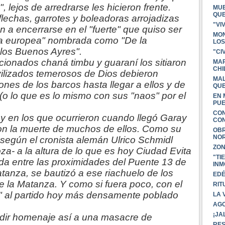
 lejos de arredrarse les hicieron frente.
MUE
QU
lechas, garrotes y boleadoras arrojadizas
"VI
on a encerrarse en el "fuerte" que quiso ser
MON
la europea" nombrada como "De la
LOS
 los Buenos Ayres".
"CI
onados chaná timbu y guaraní los sitiaron
MAP
CHI
vilizados temerosos de Dios debieron
MAL
nes de los barcos hasta llegar a ellos y de
QU
" (o lo que es lo mismo con sus "naos" por el
EN 
PUE
CON
y en los que ocurrieron cuando llegó Garay
CON
ron la muerte de muchos de ellos. Como su
OBR
NOR
-según el cronista alemán Ulrico Schmidl
ZO
 a la altura de lo que es hoy Ciudad Evita
"TI
ida entre las proximidades del Puente 13 de
INM
Matanza, se bautizó a ese riachuelo de los
EDÉ
e la Matanza. Y como si fuera poco, con el
RIT
" al partido hoy más densamente poblado
LA 
AGO
¡JA
rendir homenaje así a una masacre de
RES