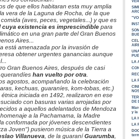
VER
os de que ellos habitaran esta muy amplia
SIM
ARG
la vera de la Laguna de Rocha, de la que
"VO
 comida (aves, peces, vegetales...) y que es
INS
cuya existencia es imprescindible
para
SON
climático en una gran parte del Gran Buenos
BUE
enos Aires...
CEL
AIR
a está amenazada por la invasión de
UNA
nteresa obtener urgentes ganancias aunque
PUE
...
LA 
stro Gran Buenos Aires, después de casi
CON
s querandíes
han vuelto por otra
.
REC
LA 
imos agostos, acompañando la celebración
CIN
maras, kechuas, guaraníes, kom-tobas, etc.)
NOS
 étnica iniciada en 1492, realizaron en ese
TER
suciado con basuras varias arrojadas por
DE 
Marc
parecidos a aquellos adelantados de Mendoza
y la
 homenaje a la Pachamama, la Madre
LA 
 la conformada por jóvenes descendientes
LA 
a Joven") pusieron música de la Tierra a
DOC
term
slao Villanueva
, de la guaraní
Guarumba
,