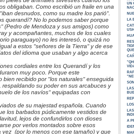
on pieles de animales silvestres cuando los
UN 
los obligaban. Como escribió un fraile en una
NAC
: "iban desnudos, como su madre los parió".
NUE
 los querandí? No lo podemos saber porque
LA 
CAT
os" (Pedro de Mendoza y sus amigos) como
USH
ray y acompañantes, muchos de los cuales
HUA
torio paraguayo) no les interesó, o quizá no
RES
a igual a estos "señores de la Tierra" y de ese
TIG
QU
atos del idioma que usaban y algo acerca
CAÑ
"QH
ones cordiales entre los Querandí y los
VID
uraron muy poco. Porque este
RAF
"NE
 bien recibido por "los naturales" enseguida
SON
as, respaldando su poder en sus arcabuces y
LAS
huelo de los navíos" equipadas con
BUE
REP
LOS
nviados de su majestad española. Cuando
LAS
que los barbados púdicamente vestidos de
IND
clavitud, lejos de confundirlos con dioses
A P
tarse por verlos montados sobre esos
IDE
a vez (por lo menos con ese tamaño) y que
MAP