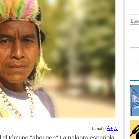
A+
Tamaño
A-
l el término "aborigen" La palabra española