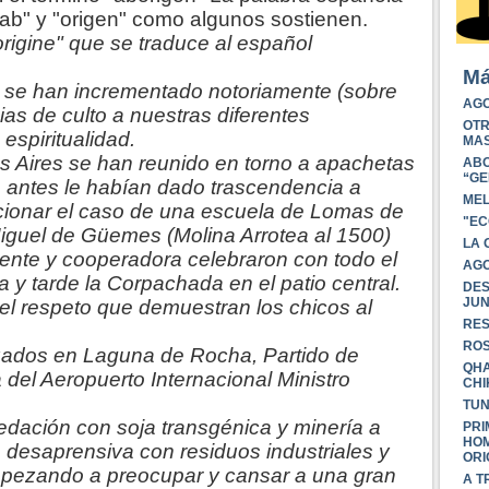
ab" y "origen" como algunos sostienen.
rigine" que se traduce al español
Má
s se han incrementado notoriamente (sobre
AGO
as de culto a nuestras diferentes
OTR
espiritualidad.
MAS
 Aires se han reunido en torno a apachetas
ABO
“GE
antes le habían dado trascendencia a
MEL
ionar el caso de una escuela de Lomas de
"EC
iguel de Güemes (Molina Arrotea al 1500)
LA 
ente y cooperadora celebraron con todo el
AGO
y tarde la Corpachada en el patio central.
DES
JUN
 el respeto que demuestran los chicos al
RES
ROS
izados en Laguna de Rocha, Partido de
QHA
del Aeropuerto Internacional Ministro
CHI
TUN
redación con soja transgénica y minería a
PRI
HOM
n desaprensiva con residuos industriales y
ORI
pezando a preocupar y cansar a una gran
A T