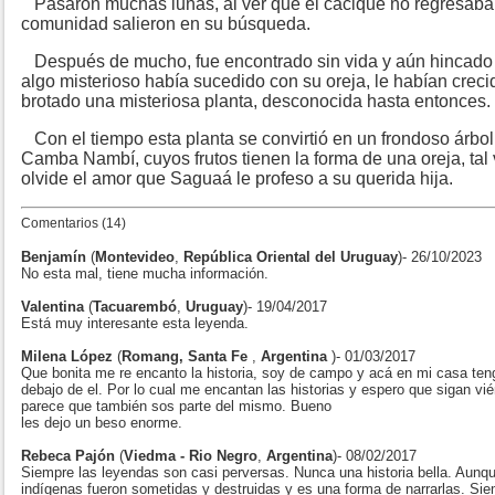
Pasaron muchas lunas, al ver que el cacique no regresaba, 
comunidad salieron en su búsqueda.
Después de mucho, fue encontrado sin vida y aún hincado co
algo misterioso había sucedido con su oreja, le habían creci
brotado una misteriosa planta, desconocida hasta entonces.
Con el tiempo esta planta se convirtió en un frondoso árbol
Camba Nambí, cuyos frutos tienen la forma de una oreja, tal
olvide el amor que Saguaá le profeso a su querida hija.
Comentarios (14)
Benjamín
(
Montevideo
,
República Oriental del Uruguay
)- 26/10/2023
No esta mal, tiene mucha información.
Valentina
(
Tacuarembó
,
Uruguay
)- 19/04/2017
Está muy interesante esta leyenda.
Milena López
(
Romang, Santa Fe
,
Argentina
)- 01/03/2017
Que bonita me re encanto la historia, soy de campo y acá en mi casa te
debajo de el. Por lo cual me encantan las historias y espero que sigan vi
parece que también sos parte del mismo. Bueno
les dejo un beso enorme.
Rebeca Pajón
(
Viedma - Rio Negro
,
Argentina
)- 08/02/2017
Siempre las leyendas son casi perversas. Nunca una historia bella. Aun
indígenas fueron sometidas y destruidas y es una forma de narrarlas. Siem