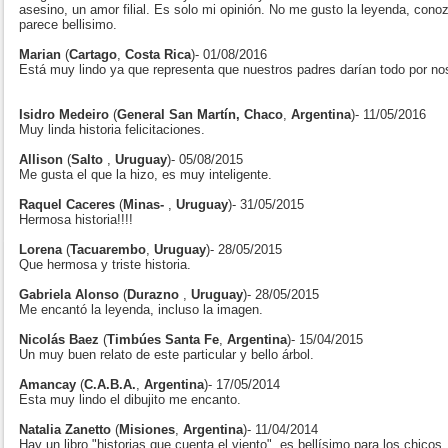
asesino, un amor filial. Es solo mi opinión. No me gusto la leyenda, cono
parece bellisimo.
Marian
(
Cartago
,
Costa Rica
)- 01/08/2016
Está muy lindo ya que representa que nuestros padres darían todo por no
Isidro Medeiro
(
General San Martín, Chaco
,
Argentina
)- 11/05/2016
Muy linda historia felicitaciones.
Allison
(
Salto
,
Uruguay
)- 05/08/2015
Me gusta el que la hizo, es muy inteligente.
Raquel Caceres
(
Minas-
,
Uruguay
)- 31/05/2015
Hermosa historia!!!!
Lorena
(
Tacuarembo
,
Uruguay
)- 28/05/2015
Que hermosa y triste historia.
Gabriela Alonso
(
Durazno
,
Uruguay
)- 28/05/2015
Me encantó la leyenda, incluso la imagen.
Nicolás Baez
(
Timbúes Santa Fe
,
Argentina
)- 15/04/2015
Un muy buen relato de este particular y bello árbol.
Amancay
(
C.A.B.A.
,
Argentina
)- 17/05/2014
Esta muy lindo el dibujito me encanto.
Natalia Zanetto
(
Misiones
,
Argentina
)- 11/04/2014
Hay un libro "historias que cuenta el viento", es bellísimo para los chicos,