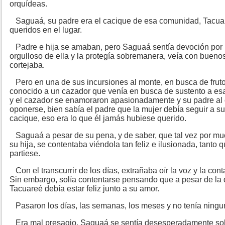
orquídeas.
Saguaá, su padre era el cacique de esa comunidad, Tacu
queridos en el lugar.
Padre e hija se amaban, pero Saguaá sentía devoción por 
orgulloso de ella y la protegía sobremanera, veía con buenos
cortejaba.
Pero en una de sus incursiones al monte, en busca de frutos
conocido a un cazador que venía en busca de sustento a esa
y el cazador se enamoraron apasionadamente y su padre al co
oponerse, bien sabía el padre que la mujer debía seguir a su
cacique, eso era lo que él jamás hubiese querido.
Saguaá a pesar de su pena, y de saber, que tal vez por muc
su hija, se contentaba viéndola tan feliz e ilusionada, tanto
partiese.
Con el transcurrir de los días, extrañaba oír la voz y la con
Sin embargo, solía contentarse pensando que a pesar de la 
Tacuareé debía estar feliz junto a su amor.
Pasaron los días, las semanas, los meses y no tenía ninguna
Era mal presagio. Saguaá se sentía desesperadamente sol