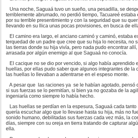
Una noche, Saguaá tuvo un sueño, una pesadilla, se despe
terriblemente abrumado, no perdió tiempo, Tacuareé estaba 
por su terrible presentimiento y con la seguridad que su quer
llevando en su llica unas pocas provisiones, en busca de ell
El camino era largo, el anciano caminó y caminó, estaba e
terquedad de un padre que cree que su hija lo necesita, no se
las tierras donde su hija vivía, pero nada pudo encontrar all
arrasada por algún enemigo al que Saguaá no conocía.
El cacique no se dio por vencido, si algo había aprendido en
huellas, por ellas pudo saber que algunos integrantes de la
las huellas lo llevaban a adentrarse en el espeso monte.
A pesar que las raciones ya se le habían agotado, pensó q
si sus fuerzas se lo permitían, si bien ya no gozaba de la agi
ingeniaría como siempre lo había hecho.
Las huellas se perdían en la espesura, Saguaá cada tanto a
quería escuchar algo que lo llevase hasta su hija, más no f
sonido humano, debilitadas sus fuerzas cada vez más, la co
días, siempre con su oreja en tierra tratando de capturar algú
ella.