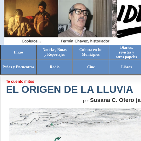
Diarios,
Noticias, Notas
Cultura en los
Inicio
revistas y
y Reportajes
Municipios
otros papeles
Peñas y Encuentros
Radio
Cine
Libros
Te cuento mitos
EL ORIGEN DE LA LLUVIA
Susana C. Otero (a
por