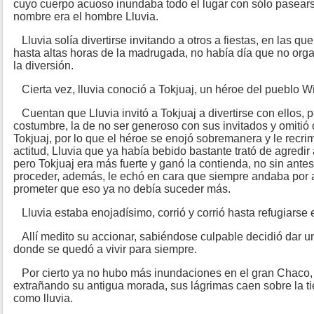
cuyo cuerpo acuoso inundaba todo el lugar con sólo pasearse
nombre era el hombre Lluvia.
Lluvia solía divertirse invitando a otros a fiestas, en las qu
hasta altas horas de la madrugada, no había día que no org
la diversión.
Cierta vez, lluvia conoció a Tokjuaj, un héroe del pueblo Wi
Cuentan que Lluvia invitó a Tokjuaj a divertirse con ellos, 
costumbre, la de no ser generoso con sus invitados y omitió
Tokjuaj, por lo que el héroe se enojó sobremanera y le recri
actitud, Lluvia que ya había bebido bastante trató de agredir 
pero Tokjuaj era más fuerte y ganó la contienda, no sin antes
proceder, además, le echó en cara que siempre andaba por a
prometer que eso ya no debía suceder más.
Lluvia estaba enojadísimo, corrió y corrió hasta refugiarse 
Allí medito su accionar, sabiéndose culpable decidió dar un s
donde se quedó a vivir para siempre.
Por cierto ya no hubo más inundaciones en el gran Chaco, 
extrañando su antigua morada, sus lágrimas caen sobre la t
como lluvia.