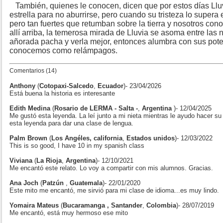
También, quienes le conocen, dicen que por estos días Lluvi
estrella para no aburrirse, pero cuando su tristeza lo supera 
pero tan fuertes que retumban sobre la tierra y nosotros c
allí arriba, la temerosa mirada de Lluvia se asoma entre las
añorada pacha y verla mejor, entonces alumbra con sus pote
conocemos como relámpagos.
Comentarios (14)
Anthony
(
Cotopaxi-Salcedo
,
Ecuador
)- 23/04/2026
Está buena la historia es interesante
Edith Medina
(
Rosario de LERMA - Salta -
,
Argentina
)- 12/04/2025
Me gustó esta leyenda. La leí junto a mi nieta mientras le ayudo hacer su 
esta leyenda para dar una clase de lengua.
Palm Brown
(
Los Angéles, california
,
Estados unidos
)- 12/03/2022
This is so good, I have 10 in my spanish class
Viviana
(
La Rioja
,
Argentina
)- 12/10/2021
Me encantó este relato. Lo voy a compartir con mis alumnos. Gracias.
Ana Joch
(
Patzún
,
Guatemala
)- 22/01/2020
Este mito me encantó, me sirvió para mi clase de idioma...es muy lindo.
Yomaira Mateus
(
Bucaramanga , Santander
,
Colombia
)- 28/07/2019
Me encantó, está muy hermoso ese mito