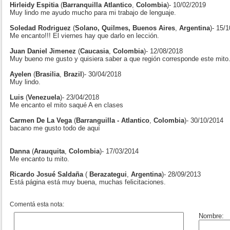
Hirleidy Espitia
(
Barranquilla Atlantico
,
Colombia
)- 10/02/2019
Muy lindo me ayudo mucho para mi trabajo de lenguaje.
Soledad Rodriguez
(
Solano, Quilmes, Buenos Aires
,
Argentina
)- 15/
Me encanto!!! El viernes hay que darlo en lección.
Juan Daniel Jimenez
(
Caucasia
,
Colombia
)- 12/08/2018
Muy bueno me gusto y quisiera saber a que región corresponde este mito
Ayelen
(
Brasilia
,
Brazil
)- 30/04/2018
Muy lindo.
Luis
(
Venezuela
)- 23/04/2018
Me encanto el mito saqué A en clases
Carmen De La Vega
(
Barranguilla - Atlantico
,
Colombia
)- 30/10/2014
bacano me gusto todo de aquí
Danna
(
Arauquita
,
Colombia
)- 17/03/2014
Me encanto tu mito.
Ricardo Josué Saldaña
(
Berazategui
,
Argentina
)- 28/09/2013
Está página está muy buena, muchas felicitaciones.
Comentá esta nota: