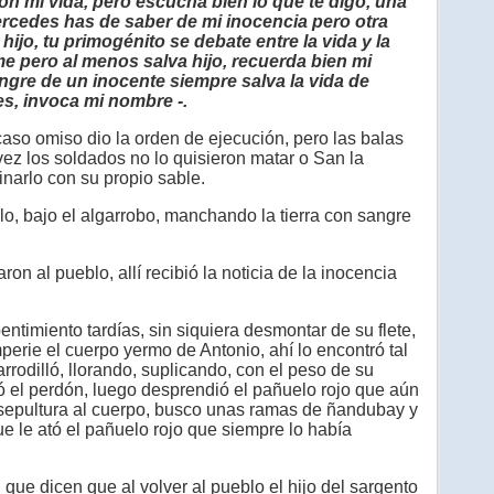
on mi vida, pero escucha bien lo que te digo, una
rcedes has de saber de mi inocencia pero otra
hijo, tu primogénito se debate entre la vida y la
me pero al menos salva hijo, recuerda bien mi
angre de un inocente siempre salva la vida de
es, invoca mi nombre -.
so omiso dio la orden de ejecución, pero las balas
vez los soldados no lo quisieron matar o San la
inarlo con su propio sable.
o, bajo el algarrobo, manchando la tierra con sangre
on al pueblo, allí recibió la noticia de la inocencia
imiento tardías, sin siquiera desmontar de su flete,
mperie el cuerpo yermo de Antonio, ahí lo encontró tal
rrodilló, llorando, suplicando, con el peso de su
ó el perdón, luego desprendió el pañuelo rojo que aún
o sepultura al cuerpo, busco unas ramas de ñandubay y
ue le ató el pañuelo rojo que siempre lo había
 que dicen que al volver al pueblo el hijo del sargento