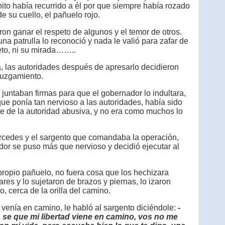
ito había recurrido a él por que siempre había rozado
e su cuello, el pañuelo rojo.
on ganar el respeto de algunos y el temor de otros.
 una patrulla lo reconoció y nada le valió para zafar de
leto, ni su mirada……..
las autoridades después de apresarlo decidieron
juzgamiento.
untaban firmas para que el gobernador lo indultara,
e ponía tan nervioso a las autoridades, había sido
ete de la autoridad abusiva, y no era como muchos lo
cedes y el sargento que comandaba la operación,
dor se puso más que nervioso y decidió ejecutar al
ropio pañuelo, no fuera cosa que los hechizara
ares y lo sujetaron de brazos y piernas, lo izaron
, cerca de la orilla del camino.
venía en camino, le habló al sargento diciéndole:
-
n se que mi libertad viene en camino, vos no me