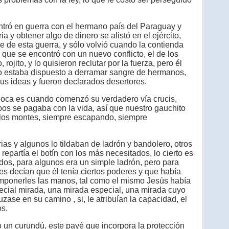
tró en guerra con el hermano país del Paraguay y
ia y obtener algo de dinero se alistó en el ejército,
pe de esta guerra, y sólo volvió cuando la contienda
ra que se encontró con un nuevo conflicto, el de los
 rojito, y lo quisieron reclutar por la fuerza, pero él
 no estaba dispuesto a derramar sangre de hermanos,
us ideas y fueron declarados desertores.
ca es cuando comenzó su verdadero vía crucis,
pos se pagaba con la vida, así que nuestro gauchito
los montes, siempre escapando, siempre
as y algunos lo tildaban de ladrón y bandolero, otros
y repartía el botín con los más necesitados, lo cierto es
dos, para algunos era un simple ladrón, pero para
es decían que él tenía ciertos poderes y que había
 imponerles las manos, tal como el mismo Jesús había
pecial mirada, una mirada especial, una mirada cuyo
ase en su camino , si, le atribuían la capacidad, el
os.
 un curundú, este payé que incorpora la protección