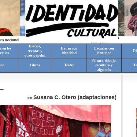
Diarios,
a en los
Danza con
Escuelas con
revistas y
Di
cipios
identidad
identidad
otros papeles
Pintura, dibujo,
ine
Libros
Teatro
escultura y
T
algo más
L
Susana C. Otero (adaptaciones)
por