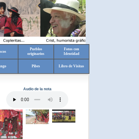
Pueblos
Fotos con
scos
originarios
Identidad
ango
Pibes
Libro de Visitas
Audio de la nota