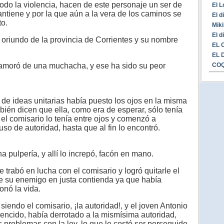
 todo la violencia, hacen de este personaje un ser de
El L
tiene y por la que aún a la vera de los caminos se
El d
to.
Miki
El d
riundo de la provincia de Corrientes y su nombre
EL 
EL 
CO
amoró de una muchacha, y ese ha sido su peor
 de ideas unitarias había puesto los ojos en la misma
ién dicen que ella, como era de esperar, sólo tenía
l el comisario lo tenía entre ojos y comenzó a
so de autoridad, hasta que al fin lo encontró.
pulpería, y allí lo increpó, facón en mano.
 trabó en lucha con el comisario y logró quitarle el
 de su enemigo en justa contienda ya que había
onó la vida.
iendo el comisario, ¡la autoridad!, y el joven Antonio
vencido, había derrotado a la mismísima autoridad,
os problemas con la ley, lo que le costó ser perseguido