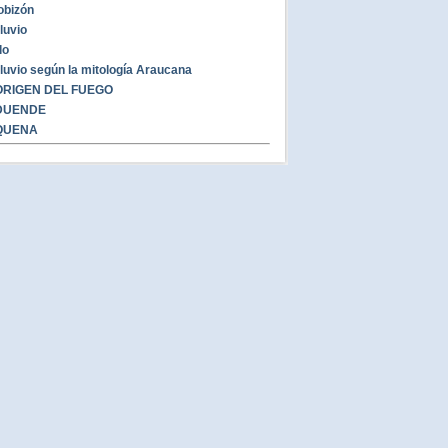
obizón
iluvio
lo
iluvio según la mitología Araucana
ORIGEN DEL FUEGO
DUENDE
QUENA