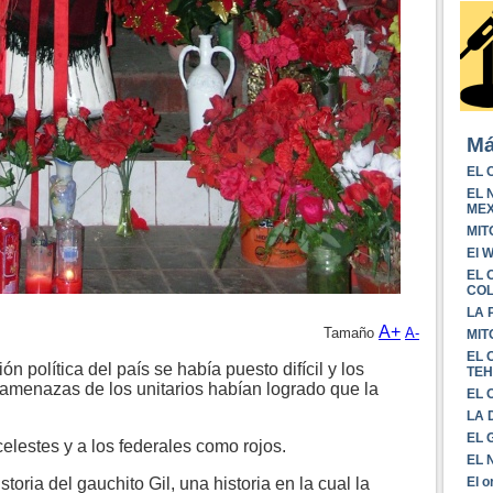
Má
EL 
EL 
ME
MIT
El 
EL 
CO
LA 
A+
Tamaño
A-
MIT
EL 
 política del país se había puesto difícil y los
TE
 amenazas de los unitarios habían logrado que la
EL 
LA 
EL 
elestes y a los federales como rojos.
EL 
El o
oria del gauchito Gil, una historia en la cual la