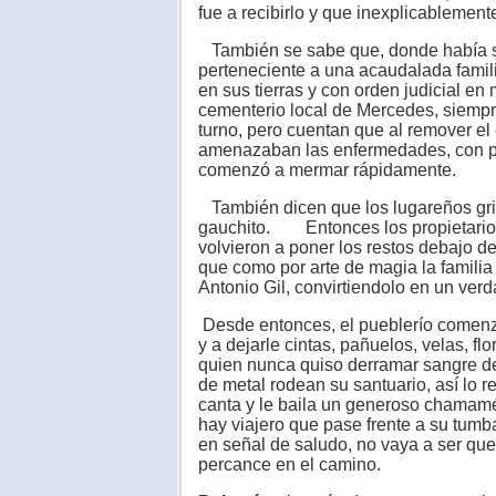
fue a recibirlo y que inexplicableme
También se sabe que, donde había si
perteneciente a una acaudalada famil
en sus tierras y con orden judicial en
cementerio local de Mercedes, siempr
turno, pero cuentan que al remover el 
amenazaban las enfermedades, con pre
comenzó a mermar rápidamente.
También dicen que los lugareños grit
gauchito. Entonces los propietarios d
volvieron a poner los restos debajo d
que como por arte de magia la famili
Antonio Gil, convirtiendolo en un verd
Desde entonces, el pueblerío comenzó 
y a dejarle cintas, pañuelos, velas, f
quien nunca quiso derramar sangre d
de metal rodean su santuario, así lo r
canta y le baila un generoso chamamé
hay viajero que pase frente a su tum
en señal de saludo, no vaya a ser que 
percance en el camino.