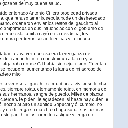
nte gozaba de muy buena salud.
do enterrado Antonio Gil era propiedad privada
ia, que rehusó tener la sepultura de un desheredado
 mano, ordenaron enviar los restos del gauchito al
e amparados en sus influencias con el gobierno de
cuerpo esta familia cayó en la desdicha, los
mura perdieron sus influencias y la fortuna
aban a viva voz que esa era la venganza del
el campo hicieron construir un altarcito y se
el algarrobo donde Gil había sido ejecutado. Cuentan
a se recuperó, aumentando la fama de milagroso de
adero mito.
a venerar al gauchito correntino, a visitar su tumba
lores, siempre rojas, eternamente rojas, en memoria de
e sus hermanos, sangre de pueblo. Miles de placas
ecuerdan, le piden, le agradecen, si hasta hay quien le
, hecha al aire un sentido Sapucai y él cumple, no
ba y no detenga su marcha o haga sonar sus bocinas
este gauchito justiciero lo castigue y tenga un