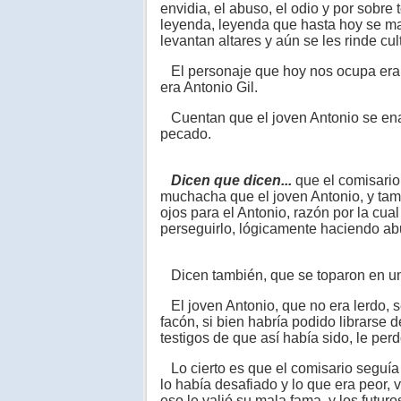
envidia, el abuso, el odio y por sobre
leyenda, leyenda que hasta hoy se man
levantan altares y aún se les rinde cul
El personaje que hoy nos ocupa era o
era Antonio Gil.
Cuentan que el joven Antonio se en
pecado.
Dicen que dicen...
que el comisario
muchacha que el joven Antonio, y tamb
ojos para el Antonio, razón por la cua
perseguirlo, lógicamente haciendo abu
Dicen también, que se toparon en una 
El joven Antonio, que no era lerdo, se
facón, si bien habría podido librarse
testigos de que así había sido, le perd
Lo cierto es que el comisario seguía s
lo había desafiado y lo que era peor, 
eso le valió su mala fama, y los futur