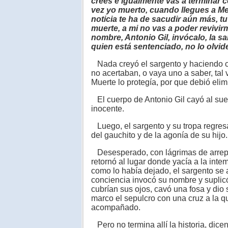
crees e igualmente vas a terminar c
vez yo muerto, cuando llegues a Me
noticia te ha de sacudir aún más, tu 
muerte, a mi no vas a poder revivir
nombre, Antonio Gil, invócalo, la s
quien está sentenciado, no lo olvid
Nada creyó el sargento y haciendo ca
no acertaban, o vaya uno a saber, tal 
Muerte lo protegía, por que debió elim
El cuerpo de Antonio Gil cayó al suel
inocente.
Luego, el sargento y su tropa regresar
del gauchito y de la agonía de su hijo.
Desesperado, con lágrimas de arrepent
retornó al lugar donde yacía a la inte
como lo había dejado, el sargento se a
conciencia invocó su nombre y suplic
cubrían sus ojos, cavó una fosa y di
marco el sepulcro con una cruz a la q
acompañado.
Pero no termina allí la historia, dicen