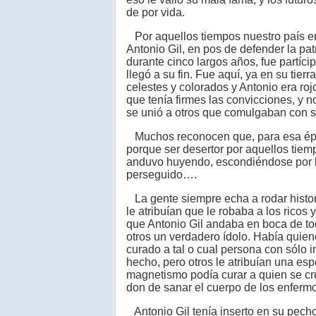
de por vida.
Por aquellos tiempos nuestro país en
Antonio Gil, en pos de defender la patr
durante cinco largos años, fue partíci
llegó a su fin. Fue aquí, ya en su tier
celestes y colorados y Antonio era rojo,
que tenía firmes las convicciones, y
se unió a otros que comulgaban con s
Muchos reconocen que, para esa épo
porque ser desertor por aquellos tiem
anduvo huyendo, escondiéndose por 
perseguido….
La gente siempre echa a rodar histori
le atribuían que le robaba a los ricos 
que Antonio Gil andaba en boca de to
otros un verdadero ídolo. Había quien
curado a tal o cual persona con sólo
hecho, pero otros le atribuían una es
magnetismo podía curar a quien se cruz
don de sanar el cuerpo de los enferm
Antonio Gil tenía inserto en su pecho