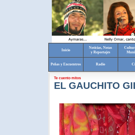
Noticias, Notas
Cultur
Inicio
y Reportajes
Muni
Peñas y Encuentros
Radio
C
Te cuento mitos
EL GAUCHITO GI