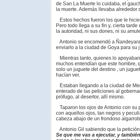
de San La Muerte lo cuidaba, el gauch
la muerte. Además llevaba alrededor d
Estos hechos fueron los que le hicier
Pero todo llega a su fin y, cierta tarde
la autoridad, ni sus dones, ni su amu
Antonio se encomendó a Ñandeyara, 
enviarlo a la ciudad de Goya para su 
Mientras tanto, quienes lo apoyaban j
muchos entendían que este hombre, qu
solo un juguete del destino , un jugu
hacían ver.
Estaban llegando a la ciudad de Mer
enterado de las peticiones al goberna
prófugo, al desertor, allí mismo.
Taparon los ojos de Antonio con su p
con aquellos ojos, tan negros y peculi
cabeza abajo de un frondoso algarrobo
Antonio Gil sabiendo que la petición 
Se que me vas a ejecutar, y tambié