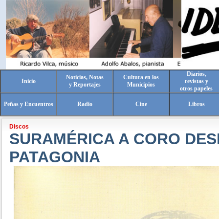
Diarios,
Noticias, Notas
Cultura en los
Inicio
revistas y
y Reportajes
Municipios
otros papeles
Peñas y Encuentros
Radio
Cine
Libros
Discos
SURAMÉRICA A CORO DES
PATAGONIA