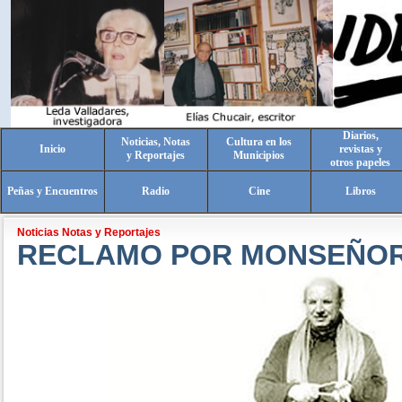
Diarios,
Noticias, Notas
Cultura en los
Inicio
revistas y
y Reportajes
Municipios
otros papeles
Peñas y Encuentros
Radio
Cine
Libros
Noticias Notas y Reportajes
RECLAMO POR MONSEÑOR