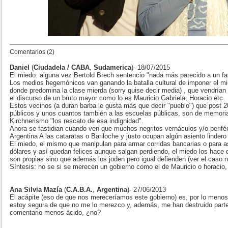
Comentarios (2)
Daniel
(
Ciudadela / CABA
,
Sudamerica
)- 18/07/2015
El miedo: alguna vez Bertold Brech sentencio "nada más parecido a un fa
Los medios hegemónicos van ganando la batalla cultural de imponer el mi
donde predomina la clase mierda (sorry quise decir media) , que vendría
el discurso de un bruto mayor como lo es Mauricio Gabriela, Horacio etc.
Estos vecinos (a duran barba le gusta más que decir "pueblo") que post 2
públicos y unos cuantos también a las escuelas públicas, son de memoria 
Kirchnerismo "los rescato de esa indignidad".
Ahora se fastidian cuando ven que muchos negritos vernáculos y/o perifér
Argentina A las cataratas o Bariloche y justo ocupan algún asiento lindero 
El miedo, el mismo que manipulan para armar corridas bancarias o para as
dólares y así quedan felices aunque salgan perdiendo, el miedo los hace 
son propias sino que además los joden pero igual defienden (ver el caso n
Síntesis: no se si se merecen un gobierno como el de Mauricio o horacio, 
Ana Silvia Mazía
(
C.A.B.A.
,
Argentina
)- 27/06/2013
El acápite (eso de que nos mereceríamos este gobierno) es, por lo meno
estoy segura de que no me lo merezco y, además, me han destruido parte 
comentario menos ácido, ¿no?