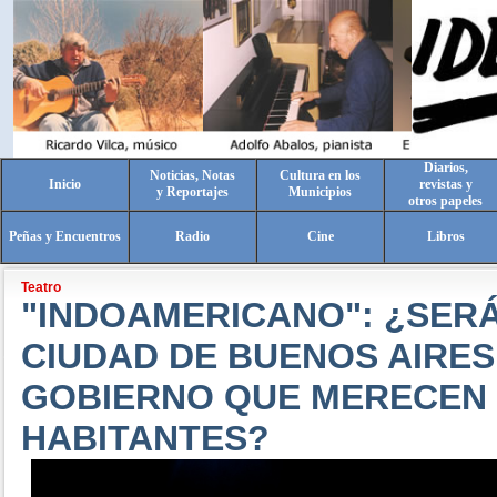
Diarios,
Noticias, Notas
Cultura en los
Inicio
revistas y
y Reportajes
Municipios
otros papeles
Peñas y Encuentros
Radio
Cine
Libros
Teatro
"INDOAMERICANO": ¿SERÁ
CIUDAD DE BUENOS AIRES
GOBIERNO QUE MERECEN
HABITANTES?