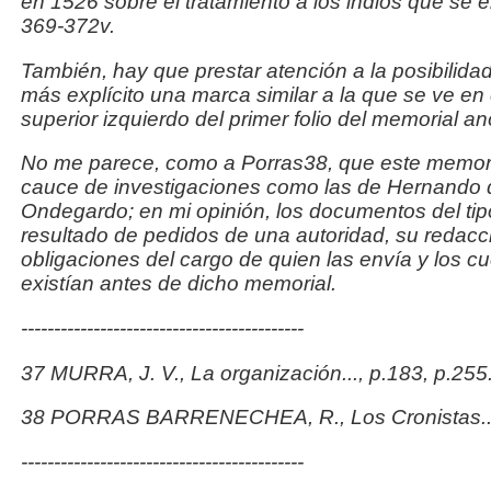
en 1526 sobre el tratamiento a los indios que se e
369-372v.
También, hay que prestar atención a la posibilidad
más explícito una marca similar a la que se ve en
superior
izquierdo del primer folio del memorial a
No me parece, como a Porras38, que este memoria
cauce
de investigaciones como las de Hernando d
Ondegardo;
en mi opinión, los documentos del ti
resultado de
pedidos de una autoridad, su redacci
obligaciones del
cargo de quien las envía y los cu
existían antes de dicho
memorial.
-------------------------------------------
37 MURRA, J. V.,
La organización
..., p.183, p.255
38 PORRAS BARRENECHEA, R.,
Los Cronistas
.
-------------------------------------------