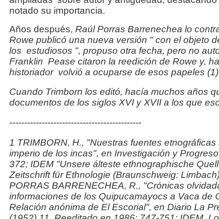
notado su importancia.
Años después,
Raúl Porras Barrenechea
lo contr
Rowe publicó una nueva versión "
con el objeto d
los
estudiosos
", propuso otra fecha, pero no aut
Franklin
Pease citaron la reedición de Rowe y, h
historiador
volvió a ocuparse de esos papeles (1)
Cuando Trimborn los editó, hacía muchos años q
documentos de los siglos XVI y XVII a los que es
---------------------------------------------
1 TRIMBORN, H., "Nuestras fuentes etnográficas 
imperio de los incas", en
Investigación y Progres
372; IDEM "Unsere álteste ethnographische Quelle
Zeitschrift für Ethnologie
(Braunschweig: Limbach)
PORRAS BARRENECHEA, R., "Crónicas olvidadas 
informaciones de los Quipucamayocs a Vaca de 
Relación anónima de El Escorial", en
Diario La P
(1952) 11. Reeditado en 1986: 747-751; IDEM,
Lo