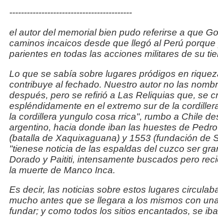
------------------------------------------
el autor del memorial bien pudo referirse a que G
caminos
incaicos desde que llegó al Perú porque 
parientes en todas
las acciones militares de su ti
Lo que se sabía sobre lugares pródigos en riquez
contribuye al
fechado. Nuestro autor no las nombr
después, pero
se refirió a Las Reliquias que, se c
espléndidamente en el
extremo sur de la cordiller
la cordillera yungulo
cosa rrica
", rumbo a Chile de
argentino, hacia donde
iban las huestes de Pedro
(batalla de Xaquixaguana)
y 1553 (fundación de S
"
tienese noticia de las espaldas del cuzco ser gr
Dorado y Paititi, intensamente buscados
pero rec
la muerte de Manco Inca.
Es decir, las noticias sobre estos lugares circul
mucho
antes que se llegara a los mismos con una
fundar; y como todos los sitios encantados, se ib