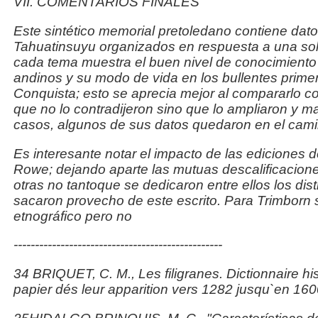
VII. COMENTARIOS FINALES
Este sintético memorial pretoledano contiene dato
Tahuatinsuyu
organizados en respuesta a una soli
cada tema muestra el
buen nivel de conocimiento
andinos y su modo de vida
en los bullentes prim
Conquista; esto se aprecia mejor al
compararlo co
que no lo contradijeron sino que lo ampliaron
y ma
casos, algunos de sus datos quedaron en el cami
Es interesante notar el impacto de las ediciones d
Rowe;
dejando aparte las mutuas descalificacione
otras no tantoque
se dedicaron entre ellos los dis
sacaron provecho
de este escrito. Para Trimborn
etnográfico pero no
-------------------------------------------------
34 BRIQUET, C. M.,
Les filigranes. Dictionnaire 
papier dés
leur apparition vers 1282 jusqu`en 16