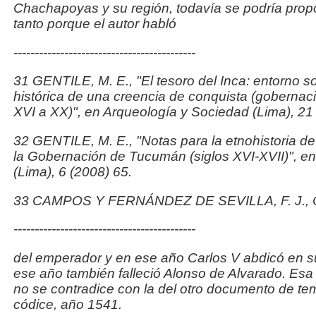
Chachapoyas y su región, todavía se podría propo
tanto porque el autor habló
-------------------------------------------
31 GENTILE
,
M. E., "El tesoro del Inca: entorno s
histórica de una creencia de conquista (gobernac
XVI a XX)", en
Arqueología y
Sociedad
(Lima), 21
32 GENTILE
,
M. E., "Notas para la etnohistoria d
la Gobernación de Tucumán (siglos XVI-XVII)", e
(Lima), 6 (2008) 65.
33 CAMPOS Y FERNÁNDEZ DE SEVILLA, F. J.,
-------------------------------------------
del emperador y en ese año Carlos V abdicó en s
ese año también falleció Alonso de Alvarado. Esa 
no se contradice con la del otro documento de t
códice, año 1541.