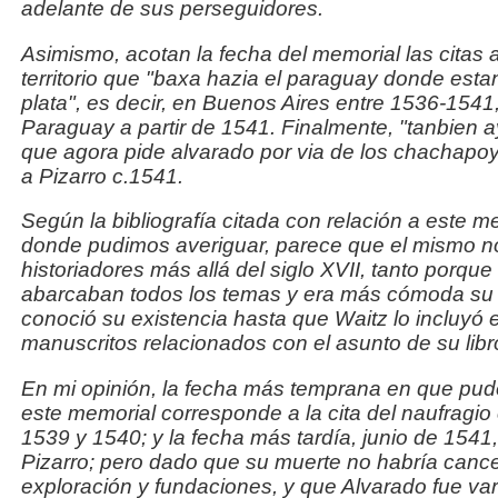
adelante de sus perseguidores.
Asimismo, acotan la fecha del memorial las citas 
territorio que "
baxa hazia el paraguay donde estan l
plata
",
es decir, en Buenos Aires entre 1536-1541
Paraguay a
partir de 1541. Finalmente, "
tanbien a
que agora pide
alvarado por via de los chachapo
a Pizarro c.1541.
Según la bibliografía citada con relación a este m
donde
pudimos averiguar, parece que el mismo no
historiadores más allá del siglo XVII, tanto porque 
abarcaban todos los temas y era más cómoda su 
conoció su existencia hasta que Waitz lo incluyó e
manuscritos relacionados con el asunto de su libr
En mi opinión, la fecha más temprana en que pudo
este
memorial corresponde a la cita del naufragio 
1539 y
1540; y la fecha más tardía, junio de 154
Pizarro; pero dado que su muerte no habría canc
exploración y fundaciones, y que Alvarado fue va