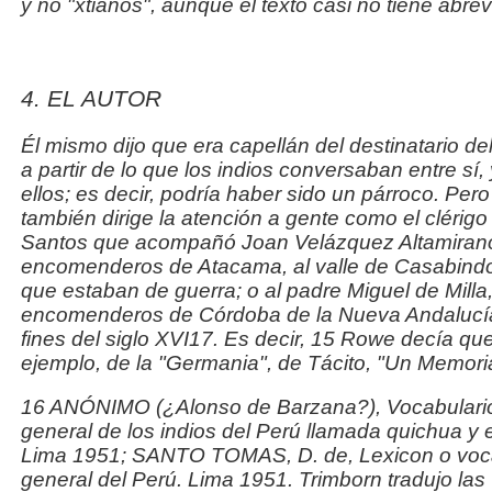
y no "
xtianos
", aunque el texto casi no tiene abrev
4. EL AUTOR
Él mismo dijo que era capellán del destinatario de
a partir de lo que los indios conversaban entre sí
ellos; es decir, podría haber sido un párroco. Per
también dirige la atención a gente como el clérigo
Santos que acompañó Joan Velázquez Altamirano,
encomenderos de Atacama, al valle de Casabindo 
que estaban de guerra; o al padre Miguel de Milla,
encomenderos de Córdoba
de la Nueva Andalucí
fines del siglo XVI17. Es decir,
15 Rowe decía que 
ejemplo, de la "Germania", de Tácito, "Un Memorial
16 ANÓNIMO (¿Alonso de Barzana?),
Vocabulario
general de los indios del Perú llamada quichua y
Lima 1951; SANTO TOMAS, D.
de,
Lexicon o voc
general del Perú
. Lima 1951. Trimborn tradujo las