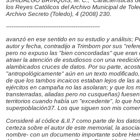
35HIDALGO BRINQUIS, M. C., "Características del
los Reyes Católicos
del Archivo Municipal de Toled
Archivo Secreto
(Toledo), 4 (2008) 230.
--------------------------------------------------
avanzó en ese sentido en su estudio y análisis; 
autor y
fecha, contradijo a Trimborn por sus "ref
pero no
expuso las "bien concordadas" que eran
atraer la
atención de estudiosos con una reedició
alambicados cruces de datos. Por su parte, acos
"antropológicamente" aún en un texto modificado, 
de que los tambos incaicos estaban lejos de las a
ejércitos en campaña no las asolaran; y que los
transterradas, aliadas pero no cusqueñas) fuesen 
territorios cuando había un "excedente", lo que h
superpoblación37. Los que siguen son mis comen
Consideré al códice &.II.7 como parte de los dat
certeza
sobre el autor de este memorial, la asocia
nombre- con un
documento importante sobre Her