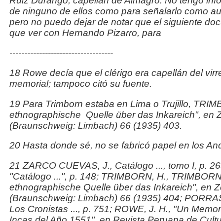
Ruiz Durango, capellán de Almagro.
No tengo inf
de ninguno de ellos como para
señalarlo como au
pero no puedo dejar de notar que el
siguiente doc
que ver con Hernando Pizarro, para
-----------------------------------
18 Rowe decía que el clérigo era capellán del virr
memorial; tampoco citó su fuente.
19 Para Trimborn estaba en Lima o Trujillo, TRIM
ethnographische Quelle über das Inkareich", en
Z
(Braunschweig: Limbach) 66 (1935) 403.
20 Hasta donde sé, no se fabricó papel en los An
21 ZARCO CUEVAS, J.,
Catálogo
..., tomo I, p.
"
Catálogo
...", p. 148; TRIMBORN, H., TRIMBORN,
ethnographische Quelle über das Inkareich", en
Z
(Braunschweig: Limbach) 66 (1935) 404; POR
Los Cronistas
..., p. 751; ROWE, J. H., "Un Memo
Incas del Año 1551", en
Revista Peruana de Cult