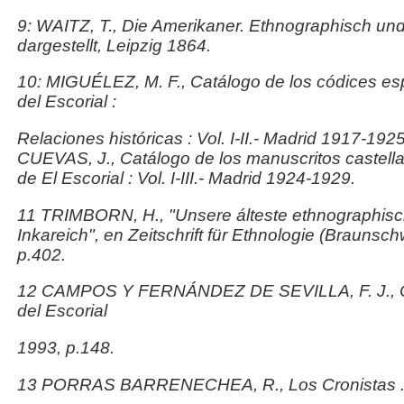
9: WAITZ, T.,
Die Amerikaner. Ethnographisch und 
dargestellt
, Leipzig 1864.
10: MIGUÉLEZ, M. F.,
Catálogo de los códices esp
del Escorial :
Relaciones históricas : Vol. I-II
.- Madrid 1917-192
CUEVAS, J.,
Catálogo de los manuscritos castella
de El Escorial : Vol. I-III
.- Madrid 1924-1929.
11 TRIMBORN, H., "Unsere álteste ethnographisc
Inkareich", en
Zeitschrift für Ethnologie
(Braunschw
p.402.
12 CAMPOS Y FERNÁNDEZ DE SEVILLA, F. J.,
del Escorial
1993, p.148.
13 PORRAS BARRENECHEA, R.,
Los Cronistas