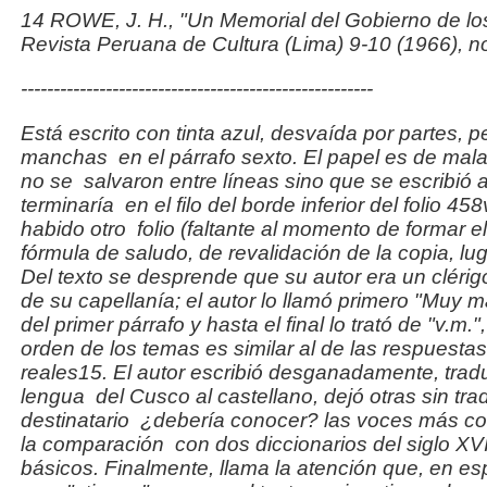
14 ROWE, J. H., "Un Memorial del Gobierno de lo
Revista Peruana de Cultura
(Lima) 9-10 (1966), no
------------------------------------------------------
Está escrito con tinta azul, desvaída por partes, p
manchas
en el párrafo sexto. El papel es de mal
no se
salvaron entre líneas sino que se escribió 
terminaría
en el filo del borde inferior del folio 4
habido otro
folio (faltante al momento de formar e
fórmula de saludo, de revalidación de la copia, lug
Del texto se desprende que su autor era un clérig
de su capellanía; el autor lo llamó primero "Muy ma
del primer párrafo y hasta el final lo trató de "v.m.
orden de los temas es similar al de las respuestas
reales15.
El autor escribió desganadamente, trad
lengua
del Cusco al castellano, dejó otras sin tra
destinatario
¿debería conocer? las voces más cor
la comparación
con dos diccionarios del siglo X
básicos. Finalmente, llama la atención que, en esp