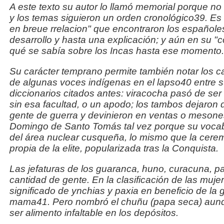
A este texto su autor lo llamó memorial porque no
y los temas siguieron un orden cronológico39. Es d
en breue rrelacion
" que encontraron los españoles
desarrollo y hasta una explicación; y aún en su "
c
qué se sabía sobre los Incas hasta ese momento.
Su carácter temprano permite también notar los 
de
algunas voces indígenas en el lapso40 entre su
diccionarios citados antes:
viracocha
pasó de ser 
sin esa facultad, o un apodo; los
tambos
dejaron 
gente de guerra y devinieron en ventas o mesones
Domingo de Santo Tomás tal vez porque su vocabu
del área nuclear cusqueña, lo mismo que la cere
propia de la elite, popularizada tras la Conquista.
Las jefaturas de los
guaranca
,
huno
,
curacuna
, p
cantidad
de gente. En la clasificación de las muje
significado de
ynchias
y
paxia
en beneficio de la
mama41
. Pero nombró el
chuñu
(papa seca) aunq
ser alimento infaltable en los
depósitos.