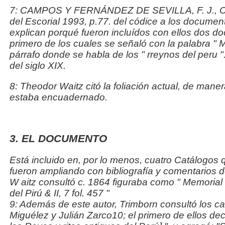
7: CAMPOS Y FERNÁNDEZ DE SEVILLA, F. J.,
C
del Escorial 1993, p.77. del códice a los docume
explican porqué fueron incluídos con ellos dos d
primero de los cuales se señaló con la palabra "
M
párrafo donde se habla de los "
rreynos del peru
"
del siglo XIX.
8: Theodor Waitz citó la foliación actual, de man
estaba encuadernado.
3. EL DOCUMENTO
Está incluido en, por lo menos, cuatro Catálogos 
fueron ampliando con bibliografía y comentarios d
W
aitz consultó c. 1864 figuraba como "
Memorial 
del Pirú & II, 7 fol. 457
"
9: Además de este autor, Trimborn consultó los c
Miguélez y Julián Zarco10; el primero de ellos dec