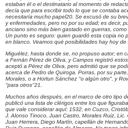
estaban él o el destinatario al momento de redac
decía que para escribir todo lo que se contaba ac
necesitaría mucho papel20. Se excusó de su bre
y enfermedades, pero no por su edad; es decir, 
anciano sino más bien
gastado en guerras
, como
Un punto es seguro: quien guardó esta copia no 
en blanco. Veamos qué posibilidades hay hoy de ide
Miguélez, hasta donde se, no propuso autor; en 
a
Fernán Pérez de Oliva, y Campos registró estos
aceptó a
Pérez de Oliva, pero admitió que se pod
acerca de Pedro
de Quiroga. Porras, por su parte
Morales, o a Hortun Sánchez "
o algún otro
", y R
"
para otros
"21.
Muchos años después, en el marco de otro tipo de
publicó
una lista de clérigos entre los que figura
que vale
considerar aquí: 1532, en Cuzco, Cristób
J. Alonso
Tinoco, Juan Castro, Morales Ruiz, Lic.
Juan Herrera,
Diego Martín, capellán de Hernando