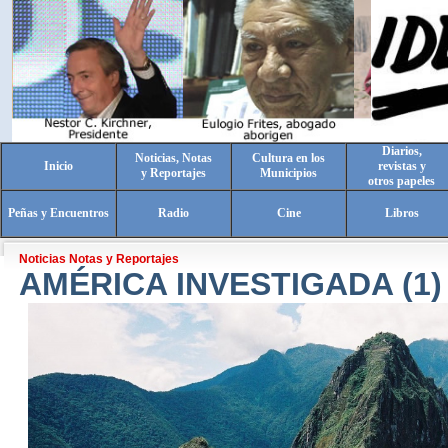
Diarios,
Noticias, Notas
Cultura en los
Inicio
revistas y
y Reportajes
Municipios
otros papeles
Peñas y Encuentros
Radio
Cine
Libros
Noticias Notas y Reportajes
AMÉRICA INVESTIGADA (1)