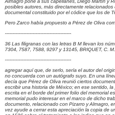
Almagro pone a
sus capellanes, Diego Martín y R
posibles autores, más
directamente relacionados 
documental constituido por el
códice que los de T
Pero Zarco había propuesto a Pérez de Oliva com
-------------------------------------------
36 Las filigranas con las letras B M llevan los n
7304, 7587, 7588, 9297 y 13145, BRIQUET, C. M
-------------------------------------------
agregar aquí que, de serlo, sería el autor del orig
no
concuerda con un autógrafo suyo. En una línea
decía que
Pérez de Oliva reunió ciertos document
escribir una
historia de México; en ese sentido, la
escrita en el borde
del primer folio del memorial es
memorial pudo interesar en el marco de dicho trab
documento, relacionado con
Pizarro y Almagro, er
vez ayude a cerrar esta apreciación la copia de u