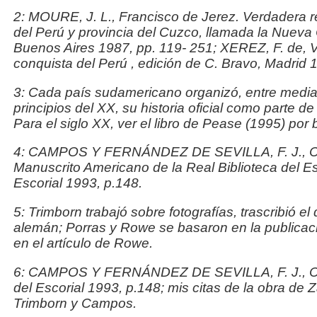
2: MOURE, J. L.,
Francisco de Jerez. Verdadera r
del Perú y provincia del Cuzco, llamada la Nueva C
Buenos Aires 1987, pp. 119-
251; XEREZ, F. de,
V
conquista del Perú
, edición de C. Bravo,
Madrid 1
3: Cada país sudamericano organizó, entre mediad
principios del XX, su historia oficial como parte d
Para el siglo XX, ver el libro de Pease (1995) por b
4: CAMPOS Y FERNÁNDEZ DE SEVILLA, F. J.,
C
Manuscrito Americano de la Real Biblioteca del Es
Escorial 1993, p.148.
5: Trimborn trabajó sobre fotografías, trascribió el
alemán; Porras y Rowe se basaron en la publicac
en el artículo de Rowe.
6: CAMPOS Y FERNÁNDEZ DE SEVILLA, F. J.,
C
del Escorial 1993, p.148; mis citas de la obra de
Trimborn y Campos.