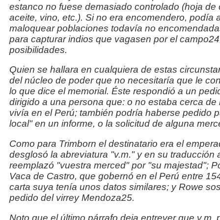
estanco no fuese demasiado controlado (hoja de 
aceite, vino, etc.). Si no era encomendero, podía a
maloquear poblaciones todavía no encomendadas
para capturar indios que vagasen por el campo24,
posibilidades.
Quien se hallara en cualquiera de estas circunsta
del
núcleo de poder que no necesitaría que le con
lo que
dice el memorial. Éste respondió a un pedi
dirigido a
una persona que: o no estaba cerca de 
vivía en el Perú;
también podría haberse pedido par
local" en un
informe, o la solicitud de alguna mer
Como para Trimborn el destinatario era el emperad
desglosó la abreviatura "
v.m.
" y en su traducción
reemplazó
"
vuestra merced
" por "
su majestad
"; P
Vaca de Castro, que gobernó en el Perú entre 15
carta suya tenía unos datos similares; y Rowe sos
pedido del virrey Mendoza25.
Noto que el último párrafo deja entrever que
v.m.