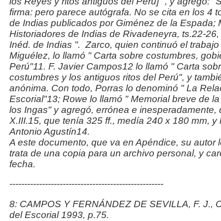
los Reyes y ritos antiguos del Perú]
", y agregó: "
firma: pero parece autógrafa. No se cita en los 4 
de Indias
publicados por Giménez de la Espada; M
Historiadores de Indias
de Rivadeneyra, ts.22-26, 
Inéd. de Indias
".
Zarco, quien continuó el trabaj
Miguélez, lo llamó
"
Carta sobre costumbres, gobier
Perú
"11. F. Javier Campos12 lo llamó "
Carta sobr
costumbres y los antiguos ritos del
Perú
", y tambi
anónima. Con todo, Porras lo denominó "
La Rela
Escorial
"13; Rowe lo llamó "
Memorial breve de
la
los Ingas
" y agregó, errónea e inesperadamente, 
X.III.15, que tenía 325 ff., medía 240 x 180 mm, y
Antonio Agustín14.
A este documento, que va en Apéndice, su autor 
trata de una copia para un archivo personal, y ca
fecha.
----------------------------------------------------
8: CAMPOS Y FERNÁNDEZ DE SEVILLA, F. J.,
C
del Escorial 1993, p.75.