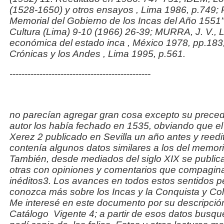
(1528-1650) y otros ensayos
, Lima 1986, p.749;
Memorial del Gobierno de los Incas del Año 1551
Cultura
(Lima) 9-10 (1966) 26-39; MURRA, J. V.,
L
económica del estado inca
, México 1978, pp.183
Crónicas y los Andes
, Lima 1995, p.561.
-----------------------------------------------
no parecían agregar gran cosa excepto su preced
autor los había fechado en 1535, obviando que el 
Xerez 2 publicado en Sevilla un año antes y reedi
contenía algunos datos similares a los del memor
También, desde mediados del siglo XIX se public
otras con opiniones y comentarios que compagin
inéditos3. Los avances en todos estos sentidos p
conozca más sobre los Incas y la Conquista y Co
Me interesé en este documento por su descripción
Catálogo
Vigente 4; a partir de esos datos busqué 