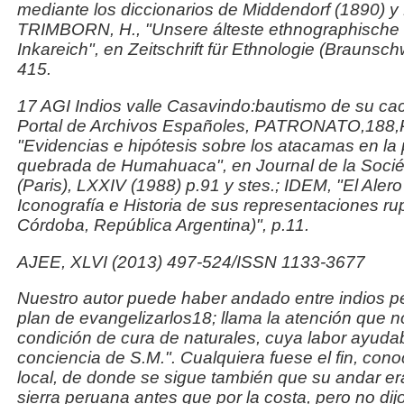
mediante los diccionarios de Middendorf (1890) y F
TRIMBORN, H., "Unsere álteste ethnographische 
Inkareich", en
Zeitschrift
für Ethnologie
(Braunschw
415.
17 AGI
Indios valle Casavindo:bautismo de su cac
Portal de Archivos Españoles, PATRONATO,188
"Evidencias e hipótesis sobre los atacamas en la
quebrada de Humahuaca", en
Journal de la Soci
(Paris), LXXIV (1988) p.91 y stes.; IDEM, "El Alero
Iconografía e Historia de sus representaciones ru
Córdoba, República Argentina)", p.11.
AJEE, XLVI (2013)
497-524/ISSN 1133-3677
Nuestro autor puede haber
andado
entre indios 
plan
de evangelizarlos18; llama la atención que no
condición de
cura de naturales
, cuya labor ayuda
conciencia de S.M.
".
Cualquiera fuese el fin, cono
local, de donde se sigue también que su
andar
er
sierra peruana antes que por la costa, pero no di