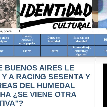
Diarios,
a en los
Danza con
Escuelas con
revistas y
Di
cipios
identidad
identidad
otros papeles
Pintura, dibujo,
ine
Libros
Teatro
escultura y
T
algo más
E BUENOS AIRES LE
Y A RACING SESENTA Y
REAS DEL HUMEDAL
HA ¿SE VIENE OTRA
TIVA"?