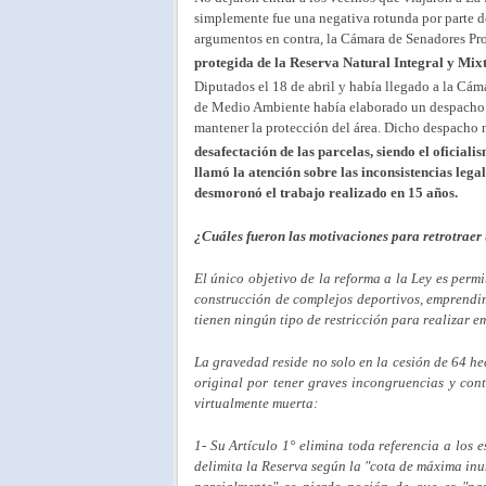
simplemente fue una negativa rotunda por parte de
argumentos en contra, la Cámara de Senadores Pr
protegida de la Reserva Natural Integral y Mi
Diputados el 18 de abril y había llegado a la Cám
de Medio Ambiente había elaborado un despacho de
mantener la protección del área. Dicho despacho
desafectación de las parcelas, siendo el oficial
llamó la atención sobre las inconsistencias lega
desmoronó el trabajo realizado en 15 años.
¿Cuáles fueron las motivaciones para retrotraer
El único objetivo de la reforma a la Ley es perm
construcción de complejos deportivos, emprendim
tienen ningún tipo de restricción para realizar 
La gravedad reside no solo en la cesión de 64 he
original por tener graves incongruencias y cont
virtualmente muerta:
1- Su Artículo 1° elimina toda referencia a los 
delimita la Reserva según la "cota de máxima in