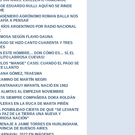
GE EDUARDO RULLI: AQUÍ NO SE RINDE
IE
INGENIERO AGRÓNOMO ROMAN BALLA NOS
AFÍA A PENSAR
 RÍOS ARGENTINOS POR RADIO NACIONAL
C
MOSA SEGÚN FLAVIO GAUNA
PAGO SE HIZO CANTO CUARENTA Y TRES
CES
N ESTE HOMBRE… DON CÓMO ES… SÍ, EL
LITO LARROSA CUEVAS!
LOS “MANGE” CASIS: CUANDO EL PAGO SE
E LLANTO
ANA GÓMEZ, TRAESMA
CAMINO DE MARTÍN NEGRI
TANTANAKUY INFANTIL NACIÓ EN 1982
 ALMITAS AL EMPEZAR NOVIEMBRE
TA SIEMPRE COMPAÑERA DORA ROLDÁN
LERAS EN LA RUCA DE MARTA PIRÉN
 POSIBILIDAD CIERTA DE QUE “SE LEVANTE
A FAZ DE LA TIERRA UNA NUEVA Y
RIOSA NACIÓN”
ENAJE A JAIME TORRES EN HURLINGHAM,
VINCIA DE BUENOS AIRES
CARNAVAL 2022 EN IMÁGENES