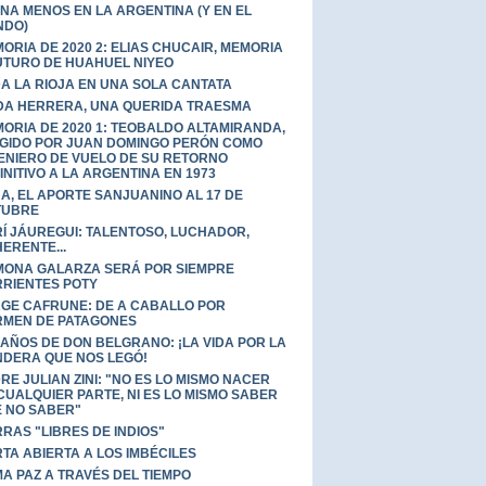
UNA MENOS EN LA ARGENTINA (Y EN EL
NDO)
ORIA DE 2020 2: ELIAS CHUCAIR, MEMORIA
UTURO DE HUAHUEL NIYEO
A LA RIOJA EN UNA SOLA CANTATA
DA HERRERA, UNA QUERIDA TRAESMA
ORIA DE 2020 1: TEOBALDO ALTAMIRANDA,
GIDO POR JUAN DOMINGO PERÓN COMO
ENIERO DE VUELO DE SU RETORNO
INITIVO A LA ARGENTINA EN 1973
A, EL APORTE SANJUANINO AL 17 DE
TUBRE
Í JÁUREGUI: TALENTOSO, LUCHADOR,
ERENTE...
ONA GALARZA SERÁ POR SIEMPRE
RIENTES POTY
GE CAFRUNE: DE A CABALLO POR
MEN DE PATAGONES
 AÑOS DE DON BELGRANO: ¡LA VIDA POR LA
DERA QUE NOS LEGÓ!
RE JULIAN ZINI: "NO ES LO MISMO NACER
CUALQUIER PARTE, NI ES LO MISMO SABER
 NO SABER"
RRAS "LIBRES DE INDIOS"
TA ABIERTA A LOS IMBÉCILES
A PAZ A TRAVÉS DEL TIEMPO