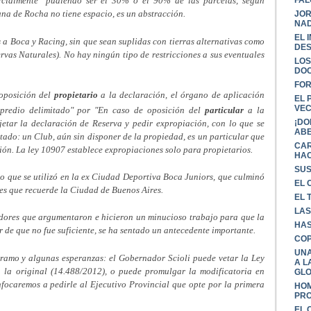
rcialmente" pudiendo ser el 30% o el 90% de las parcelas, según
na de Rocha no tiene espacio, es un abstracción.
JOR
NAD
EL 
s a Boca y Racing, sin que sean suplidas con tierras alternativas como
DES
ervas Naturales). No hay ningún tipo de restricciones a sus eventuales
LOS
DO
FOR
oposición del
propietario
a la declaración, el órgano de aplicación
EL 
VE
 predio delimitado" por "En caso de oposición del
particular
a la
¡DO
etar la declaración de Reserva y pedir expropiación, con lo que se
ABE
stado: un Club, aún sin disponer de la propiedad, es un particular que
CAR
ción. La ley 10907 establece expropiaciones solo para propietarios.
HAC
SUS
o que se utilizó en la ex Ciudad Deportiva Boca Juniors, que culminó
EL 
es que recuerde la Ciudad de Buenos Aires.
EL 
LAS
dores que argumentaron e hicieron un minucioso trabajo para que la
HAS
r de que no fue suficiente, se ha sentado un antecedente importante.
COP
UNA
ramo y algunas esperanzas: el Gobernador Scioli puede vetar la Ley
A L
n la original (14.488/2012), o puede promulgar la modificatoria en
GLO
focaremos a pedirle al Ejecutivo Provincial que opte por la primera
HOM
PRO
EL 