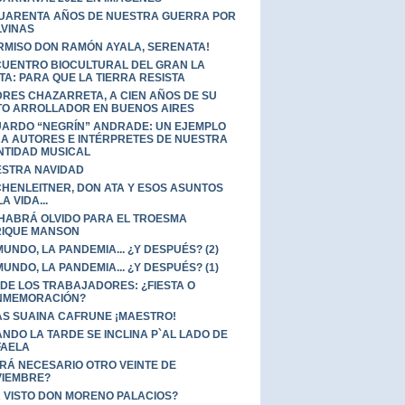
UARENTA AÑOS DE NUESTRA GUERRA POR
VINAS
RMISO DON RAMÓN AYALA, SERENATA!
UENTRO BIOCULTURAL DEL GRAN LA
TA: PARA QUE LA TIERRA RESISTA
RES CHAZARRETA, A CIEN AÑOS DE SU
TO ARROLLADOR EN BUENOS AIRES
ARDO “NEGRÍN” ANDRADE: UN EJEMPLO
A AUTORES E INTÉRPRETES DE NUESTRA
NTIDAD MUSICAL
STRA NAVIDAD
HENLEITNER, DON ATA Y ESOS ASUNTOS
A VIDA...
HABRÁ OLVIDO PARA EL TROESMA
IQUE MANSON
MUNDO, LA PANDEMIA... ¿Y DESPUÉS? (2)
MUNDO, LA PANDEMIA... ¿Y DESPUÉS? (1)
 DE LOS TRABAJADORES: ¿FIESTA O
NMEMORACIÓN?
AS SUAINA CAFRUNE ¡MAESTRO!
NDO LA TARDE SE INCLINA P`AL LADO DE
FAELA
RÁ NECESARIO OTRO VEINTE DE
IEMBRE?
 VISTO DON MORENO PALACIOS?