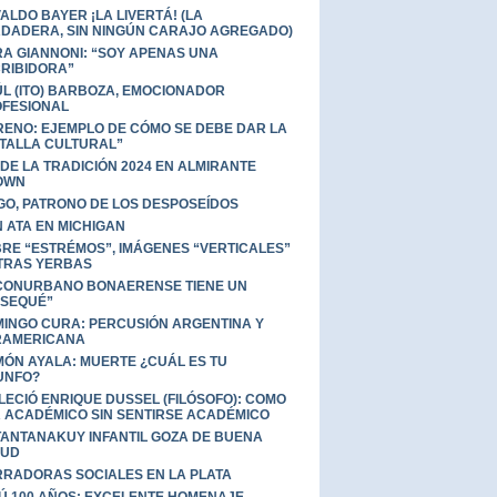
ALDO BAYER ¡LA LIVERTÁ! (LA
DADERA, SIN NINGÚN CARAJO AGREGADO)
A GIANNONI: “SOY APENAS UNA
RIBIDORA”
L (ITO) BARBOZA, EMOCIONADOR
FESIONAL
ENO: EJEMPLO DE CÓMO SE DEBE DAR LA
TALLA CULTURAL”
 DE LA TRADICIÓN 2024 EN ALMIRANTE
OWN
GO, PATRONO DE LOS DESPOSEÍDOS
 ATA EN MICHIGAN
RE “ESTRÉMOS”, IMÁGENES “VERTICALES”
TRAS YERBAS
CONURBANO BONAERENSE TIENE UN
SEQUÉ”
INGO CURA: PERCUSIÓN ARGENTINA Y
RAMERICANA
ÓN AYALA: MUERTE ¿CUÁL ES TU
UNFO?
LECIÓ ENRIQUE DUSSEL (FILÓSOFO): COMO
 ACADÉMICO SIN SENTIRSE ACADÉMICO
TANTANAKUY INFANTIL GOZA DE BUENA
LUD
RADORAS SOCIALES EN LA PLATA
Ú 100 AÑOS: EXCELENTE HOMENAJE