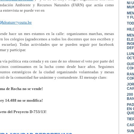
NI 
ndación Ambiente y Recursos Naturales (FARN) que actúa como
MU
La entrevista se puede ver en
MEM
Y F
&feature=youtu.be
TOD
HIL
esde hace un mes estamos en la calle: organizamos marchas, mesas
MEM
s en los colegios (agradecemos a todos los docentes que nos escriben y
ELE
ING
 escuelas). Todas actividades que se pueden seguir por facebook
DEF
rmar y participar.
LUN
OC
a política esta cerrada y en caso de no obtener el veto por parte del
GUR
 vecinos continuamos en la lucha como desde hace años. Seguimos
COH
untos estratégicos de la ciudad organizando volanteadas y mesas
RAM
bió de la comunidad fue unánime y contundente. El mensaje claro:
COR
JOR
CAR
na de Rocha no se vende!
200
BAN
ey 14.488 no se modifica!
PAD
EN 
 veto del Proyecto D-753/13!
QUE
TIE
CAR
SUM