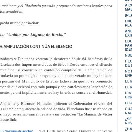
A C
o ambiente y el Riachuelo ya están preparando acciones legales para
MAL
 los senadores.
¡PE
ENC
queda mucho por luchar.
PLA
AND
gico "Unidos por Laguna de Rocha"
ÉXI
EDU
PAR
 DE AMPUTACIÓN CONTINÚA EL SILENCIO
IDE
NUE
adores y Diputados votaron la desafectación de 64 hectáreas de la
HEC
érselas a dos importantes clubes de fútbol. Desde entonces el silencio
DE L
 municipal se convirtió en confesión cómplice de la amputación de
NO 
ENR
r todavía no promulgó el proyecto y aun puede vetarlo no hay indicios
 la postura del Municipio de Esteban Echeverría que no se pronunció
EL 
esar de que celebró con toda pompa y con carteles varios la sanción de
EL 
mente, pero si implícitamente: no hay interés en conservar el Humedal.
DÍA
CO
ELÍ
 Ambiente y Recursos Naturales pidieron al Gobernador el veto del
s al ambiente y afectar la calidad de vida. El reclamo fue escuchado en
CUA
RA
de mayo se realizó una entrevista a un vecino en "La Mañana de Victor
¿SE
n este link:
NOV
¿HA
/07/laguna-de-rocha/
)
y el 19 de mayo Sergio Elguezabal conversó