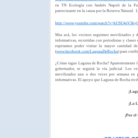
en TN Ecología con Andrés Napoli de la Fu
patrocinante en la causa por la Reserva Natural. 
http://www.youtube.com/watch?v=kUSU4sV3kyQ
Mas acá, los vecinos seguimos movilizados y d
informativas, recorridas con periodistas y clase
esperamos poder visitar la mayor cantidad de
(
www.facebook.com/LagunaDeRocha
) para confi
¿Cómo sigue Laguna de Rocha? Aparentemente la ví
gobernador, se seguirá la vía judicial. Los
movilizados una o dos veces por semana en p
informativas. El apoyo que Laguna de Rocha reci
¡Lagu
¡La L
¡Por el