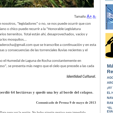
A+
Tamaño
A-
e nosotros, "legisladores" o no, se nos puede ocurrir que con
ano o chico puede recurrir a la "Honorable Legislatura
arios terrenitos. Total están ahí, desaprovechados, vacíos y
a los mosquitos...
derocha@gmail.com que se transcribe a continuación y en esta
as y consecuencias de las torrenciales lluvias recientes y el
como el Humedal de Laguna de Rocha constantemente en
Má
so", se presenta más negro que el cielo que precede a las cada
Re
Identidad Cultural.
AGO
ARG
¡AY
rdió 64 hectáreas y quedó una ley al borde del colapso.
EL 
NAV
Comunicado de Prensa 9 de mayo de 2013
RAM
“EL
EVA
 Plata para ver la sesión. No hubo ningún motivo para impedirlo,