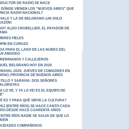
DUCTOR DE RADIO SE NACE
 DÓNDE VIENEN LOS "NUEVOS AIRES" QUE
NCIA RADIO NACIONAL?
HALA Y LA DE BELGRANO ¡UN SOLO
RAZÓN!
SOY ALDO CRUBELLIER, EL PAYADOR DE
ZAMA
BRES FIELES
PIN EN CURUZÚ
IDA PARA EL LADO DE LAS NUBES DEL
AN AMADEO
RERRIANOS Y CALLEJEROS
UEL BELGRANO HOY EN 2020
NAVAL 2020: JUEVES DE COMADRES EN
ENO, PROVINCIA DE BUENOS AIRES
TILLO Y SARAVIA: DOS SEÑORES
KLORISTAS
YA LO VE, Y YA LO VE/ ES EL EQUIPO DE
É"
É ES Y PARA QUÉ SIRVE LA CULTURA?
PAZ (ENTRE RÍOS) SE HACE CANTO CADA
RO DESDE HACE CUARENTA AÑOS
ENTRE RÍOS NADIE SE SALVA DE QUE LO
ODEN
ICIDADES COMPAÑEROS