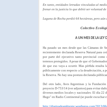
En tanto, entidades letradas vinculadas al medi
frenar en la justicia lo que debió ser voluntad de
Laguna de Rocha perdió 64 hectáreas, pero aún 
Colectivo Ecoló
A UN MES DE LA LEY
Ha pasado un mes desde que las Cámaras de Sen
recientemente declarada Reserva Natural para ced
por parte del ejecutivo tanto provincial como
terrenos protegidos. A pesar de que el Gobernado
de que eso vaya a ocurrir. Mas pérfida resulta
públicamente con respecto a la desafectación, a p
la Reserva. No hay una postura declarada pública
Del otro lado, Aves Argentinas y la Fundación
proyecto D-753/14 (ver adjuntos) para evitar daño
diversos medios locales y nacionales: El día 22 
Hugo" en Radio Continental (se puede escuchar e
http://diariosdeambiente.wordpress.com/2013/06