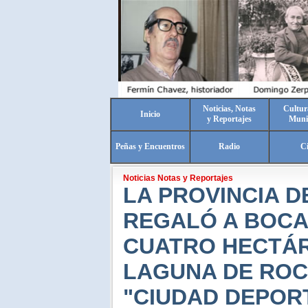
Noticias, Notas
Cultur
Inicio
y Reportajes
Muni
Peñas y Encuentros
Radio
C
Noticias Notas y Reportajes
LA PROVINCIA D
REGALÓ A BOCA 
CUATRO HECTÁ
LAGUNA DE ROC
"CIUDAD DEPOR