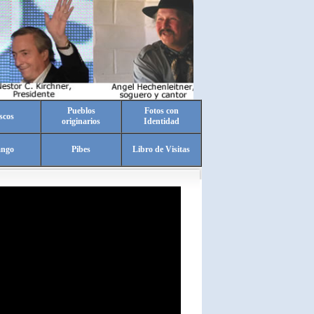
Pueblos
Fotos con
scos
originarios
Identidad
ango
Pibes
Libro de Visitas