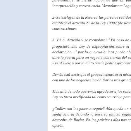
parcialmente" se pierde noción de que es "pa
interpretación y conveniencia. Virtualmente Lagu
2- Se excluyen de la Reserva las parcelas cedida
establece el artículo 21 de la Ley 10907 (de Res
construcciones.
3- En el Artículo 9 se reemplaza: "
En caso de 
propiciará una Ley de Expropiación sobre el
declaración…" por lo que cualquiera puede obj
abre la puerta para un negocio con tierras del e
usa al suelo y por lo tanto puede pedir expropia
Demás está decir que el procedimiento es el mism
con uno de los negocios inmobiliarios más grand
Mas allá de todo queremos agradecer a los sena
Ley no fuera modificada tal como ocurrió, a pesa
¿Cuáles son los pasos a seguir? Aún queda un t
modificatoria dejando la Reserva intacta segú
desmedro de Rocha. En los próximos días nos en
opción.