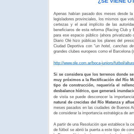
¿SE VIENE O
Apenas habían pasado dos meses desde la p
legisladores provinciales, los mismos que vo
certezas y el aval implícito de las autorid
beneficiaros de esta reforma (Racing Club y
para ese espacio público (ahora privatizado
Diario Olé hizo públicas los planes del presi
Ciudad Deportiva con "
un hotel, canchas de
grandes clubes europeos como el Barcelona (si
http://www.ole.com.ar/boca-juniors/futbol/alt
Si se considera que los terrenos donde se
muy próximos a la Rectificación del Río 
tipo de construcción, requeriría el rell
desbalance hídrico, que generará inundaci
de vista se puede desconocer la importanci
natural de crecidas del Río Matanza y aflu
meses pasados en las ciudades de Buenos Air
de considerar la importancia estratégica de 
A partir de una Resolución que establece la c
de fútbol se abrió la puerta a este tipo de co