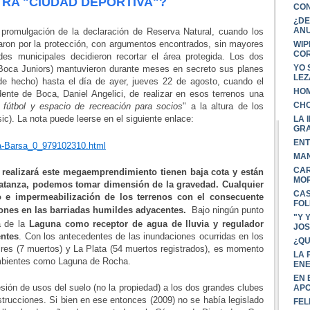
TRA "CIUDAD DEPORTIVA"?
CON
¿DE
ANU
romulgación de la declaración de Reserva Natural, cuando los
taron por la protección, con argumentos encontrados, sin mayores
WIP
CO
ades municipales decidieron recortar el área protegida. Los dos
YO 
 Boca Juniors) mantuvieron durante meses en secreto sus planes
LE
 de hecho) hasta el día de ayer, jueves 22 de agosto, cuando el
HOM
dente de Boca, Daniel Angelici, de realizar en esos terrenos una
CHO
 fútbol y espacio de recreación para socios
" a la altura de los
c). La nota puede leerse en el siguiente enlace:
LA 
GR
ENT
ura-Barsa_0_979102310.html
MAN
CAR
 realizará este megaemprendimiento tienen baja cota y están
MOR
Matanza, podemos tomar dimensión de la gravedad. Cualquier
CAS
eno e impermeabilización de los terrenos con el consecuente
FOL
ones en las barriadas humildes adyacentes.
Bajo ningún punto
"Y 
a de la
Laguna como receptor de agua de lluvia y regulador
JOS
entes
. Con los antecedentes de las inundaciones ocurridas en los
¿QU
es (7 muertos) y La Plata (54 muertos registrados), es momento
LA 
ambientes como Laguna de Rocha.
ENE
EN 
esión de usos del suelo (no la propiedad) a los dos grandes clubes
AP
nstrucciones. Si bien en ese entonces (2009) no se había legislado
FEL