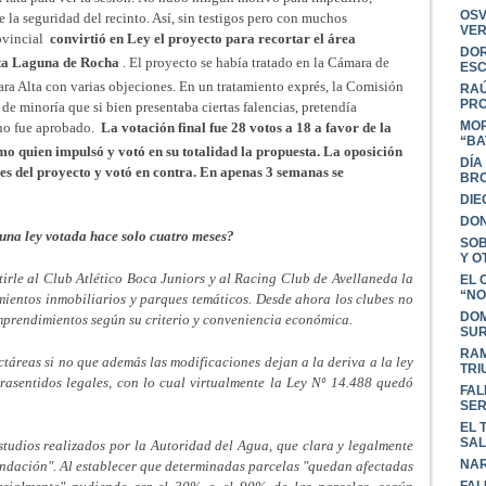
OSV
 la seguridad del recinto. Así, sin testigos pero con muchos
VER
ovincial
convirtió en Ley el proyecto para recortar el área
DOR
xta Laguna de Rocha
. El proyecto se había tratado en la Cámara de
ESC
ara Alta con varias objeciones. En un tratamiento exprés, la Comisión
RAÚ
PRO
 minoría que si bien presentaba ciertas falencias, pretendía
MOR
 no fue aprobado.
La votación final fue 28 votos a 18 a favor de la
“BA
ismo quien impulsó y votó en su totalidad la propuesta. La oposición
DÍA
les del proyecto y votó en contra. En apenas 3 semanas se
BR
DIE
DON
 una ley votada hace solo cuatro meses?
SOB
Y O
itirle al Club Atlético Boca Juniors y al Racing Club de Avellaneda la
EL 
“NO
ientos inmobiliarios y parques temáticos. Desde ahora los clubes no
DOM
emprendimientos según su criterio y conveniencia económica.
SU
RAM
ctáreas si no que además las modificaciones dejan a la deriva a la ley
TRI
rasentidos legales, con lo cual virtualmente la Ley Nº 14.488 quedó
FAL
SER
EL 
SA
estudios realizados por la Autoridad del Agua, que clara y legalmente
NAR
undación". Al establecer que determinadas parcelas "quedan afectadas
FAL