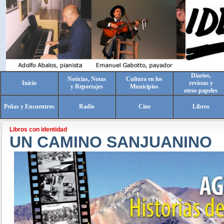
Diarios,
Noticias, Notas
Cultura en los
Inicio
revistas y
y Reportajes
Municipios
otros papeles
Peñas y Encuentros
Radio
Cine
Libros
Libros con identidad
UN CAMINO SANJUANINO