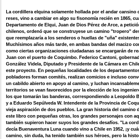
La cordillera elquina solamente hollada por el andar cansino 
reses, vino a cambiar en algo su fisonomía recién en 1865, c
Departamento de Elqui, Juan de Dios Pérez de Arce, a petici
chilenos, ordenó que se construyese un camino "tropero" desd
que reemplazaría a los senderos o huellas de "uña" existent
Muchísimos años más tarde, en ambas bandas del macizo cord
como ciertas organizaciones ciudadanas se encargarán de reac
Juan con el puerto de Coquimbo. Federico Cantoni, gobernad
González Videla, Diputado y Presidente de la Cámara en Chile
este proyecto. En pequeñas localidades de los departamentos 
pobladores forman comités, realizan comicios e incluso conve
un cabildo abierto en apoyo al camino, y luchan incansablem
territorios se vean favorecidos por la elección de los ingeni
los que tomarán las banderas, correspondiendo a Leopoldo 
y a Eduardo Sepúlveda W. Intendente de la Provincia de Coq
vieja aspiración de dos pueblos. La gran historia del camino
este libro con pequeñas otras, los grandes personajes con aq
también supieron hacer suyos los grandes desafíos. "La cordi
decía Buenaventura Luna cuando vino a Chile en 1952, ¡y cuán
camino, sin duda, ha tenido también sus héroes, pero la histo