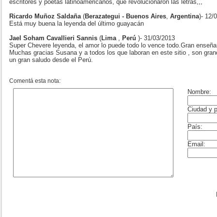
escritores y poetas latinoamericanos, que revolucionaron las letras,,,
Ricardo Muñoz Saldaña
(
Berazategui - Buenos Aires
,
Argentina
)- 12/
Está muy buena la leyenda del último guayacán
Jael Soham Cavallieri Sannis
(
Lima
,
Perú
)- 31/03/2013
Super Chevere leyenda, el amor lo puede todo lo vence todo.Gran enseñan
Muchas gracias Susana y a todos los que laboran en este sitio , son gra
un gran saludo desde el Perú.
Comentá esta nota: