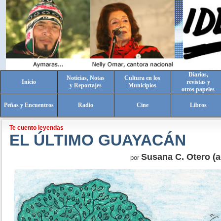
Diarios,
Noticias, Notas
Cultura en los
Inicio
revistas y
y Reportajes
Municipios
otros papeles
Peñas y Encuentros
Radio
Cine
Libros
Te cuento leyendas
EL ÚLTIMO GUAYACÁN
Susana C. Otero (a
por