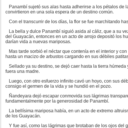
Panambí sujetó sus alas hasta adherirse a los pétalos de la f
convirtieron en una sola espera de un destino común.
Con el transcurrir de los días, la flor se fue marchitando ha
La bella y dulce Panambí siguió asida al cáliz, que a su ve
del Guayacán, entonces en un acto de arrojo depositó los h
darían vida a nuevas mariposas.
Mas tarde sorbió el néctar que contenía en el interior y co
hasta un macizo de arbustos cargando en sus débiles patitas e
Sellado ya su destino, se dejó caer hasta la tierra húmeda y
fuera una madre.
Luego, con otro esfuerzo infinito cavó un hoyo, con sus déb
consigo el germen de la vida y se hundió en el pozo.
Ñandeyara dejó escapar conmovida sus lágrimas transpare
fundamentalmente por la generosidad de Panambí.
La bellísima mariposa había, en un acto de extremo altruism
de los Guayacán.
Y fue así, como las lágrimas que brotaban de los ojos del g