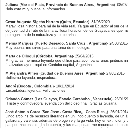
Juliana
(
Mar del Plata, Provincia de Buenos Aires.
,
Argentina
)- 08/07
Hola esta muy buena la informacion.
Cesar Augusto Sigcha Herrera
(
Quito
,
Ecuador
)- 31/03/2020
Maravillosa historia para mi de la vida real. Ya que en Ecuador al sur de 
de juventud disfruto de la maravillosa floración de los Guayacanes que m
protagonista de la naturaleza y respetarlas.
Melina Marquez
(
Puerto Deseado, Santa Cruz
,
Argentina
)- 24/08/2015
Muy buena, me sirvió para una tarea de mi colegio.
Marta de Olloqui
(
Córdoba
,
Argentina
)- 25/04/2015
Mil gracias! hermosa leyenda que utilice para acompañar unas pinturas i
finalizadas ayer , aquí en Córdoba capital, Argentina.
M.Alejandra Alfieri
(
Ciudad de Buenos Aires
,
Argentina
)- 27/03/2015
Bellísima leyenda; inspiradora...
André
(
Bogota
,
Colombia
)- 10/11/2014
Encantadora leyenda, Felicitaciones
Orlando Gómez
(
Los Guayos, Estado Carabobo
,
Venezuela
)- 26/01/2
!Triste y conmovedora leyenda con delicioso final! Gracias Susana.
José Antonio Corea
(
San José - Costa Rica,,
,
Costa Rica,,
)- 26/01/201
Lindo arco iris de recursos literarios en un lindo cuento o leyenda, de un á
gallardía y valentía, además de progenie y larga vida, hoy en extinción y 
parques nacionales,,,lindo cuento, y las mariposas, me recuerdan el real