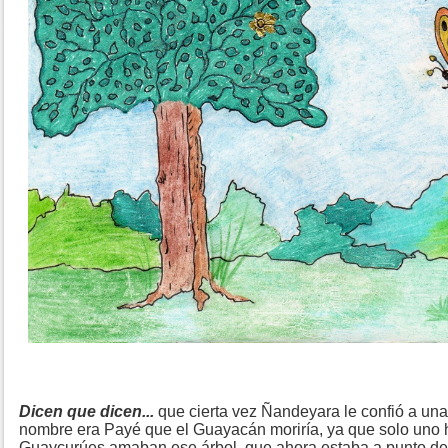
Dicen que dicen...
que cierta vez Ñandeyara le confió a un
nombre era Payé que el Guayacán moriría, ya que solo uno h
Guaycurúes amaban ese árbol, que ahora estaba a punto de e