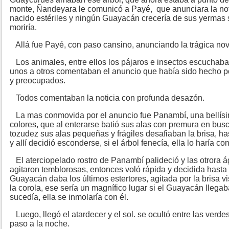
monte, Ñandeyara le comunicó a Payé, que anunciara la noti
nacido estériles y ningún Guayacán crecería de sus yermas 
moriría.
Allá fue Payé, con paso cansino, anunciando la trágica no
Los animales, entre ellos los pájaros e insectos escuchaban
unos a otros comentaban el anuncio que había sido hecho por
y preocupados.
Todos comentaban la noticia con profunda desazón.
La mas conmovida por el anuncio fue Panambí, una bellísi
colores, que al enterarse batió sus alas con premura en bu
tozudez sus alas pequeñas y frágiles desafiaban la brisa, has
y allí decidió esconderse, si el árbol fenecía, ella lo haría con
El aterciopelado rostro de Panambí palideció y las otrora ág
agitaron temblorosas, entonces voló rápida y decidida hasta d
Guayacán daba los últimos estertores, agitada por la brisa v
la corola, ese sería un magnífico lugar si el Guayacán llegaba
sucedía, ella se inmolaría con él.
Luego, llegó el atardecer y el sol. se ocultó entre las verd
paso a la noche.