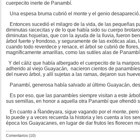
cuerpecito inerte de Panambí.
Una espesa bruma cubrió el monte y el genio desapareció.
Entonces sucedió el milagro de la vida, de las pequeñas p
diminutas raicecitas y de lo que había sido su cuerpo brotar
diminutas hojuelas, que con la ayuda de la lluvia, fueron be
árbol fuerte y frondoso, y seguramente de las exóticas alas, l
cuando todo reverdece y renace, el árbol se cubrió de flores
magníficamente amarillas, como las sutiles alas de Panambí
Y del cáliz que había albergado el cuerpecito de la maripo
adherido al viejo Guayacán, nacieron cientos de panambíes
del nuevo árbol, y allí sujetas a las ramas, dejaron sus hueve
Panambí, generosa había salvado al último Guayacán, des
Es por eso, que las panambíes siempre visitan a este árbol
sus semillas, en honor a aquella otra Panambí que ofrendó s
En cuanto a Ñandeyara, sigue vagando por el monte, pero 
lo puede y a veces recuerda la historia y les cuenta a los s
época los Guayacanes, en lugar de dar frutos les florecen m
Comentarios (10)