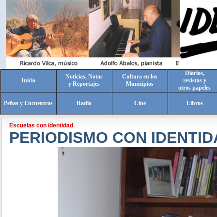
Diarios,
Noticias, Notas
Cultura en los
Inicio
revistas y
y Reportajes
Municipios
otros papeles
Peñas y Encuentros
Radio
Cine
Libros
Escuelas con identidad
PERIODISMO CON IDENTID