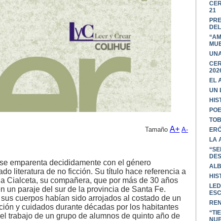
CER
21
PRE
DEL
“AM
MU
UNA
CER
202
EL 
UN 
HIS
POE
TOB
A+
Tamaño
A-
ERÓ
LA 
“SE
DES
se emparenta decididamente con el género
ALB
o literatura de no ficción. Su título hace referencia a
HIS
na Cialceta, su compañera, que por más de 30 años
LED
 un paraje del sur de la provincia de Santa Fe.
ESC
r, sus cuerpos habían sido arrojados al costado de un
REN
cación y cuidados durante décadas por los habitantes
“TI
 el trabajo de un grupo de alumnos de quinto año de
NUE