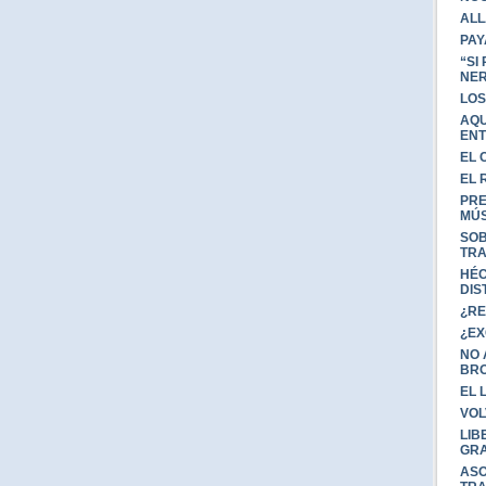
ALL
PAY
“SI
NER
LOS
AQU
ENT
EL 
EL 
PRE
MÚS
SOB
TRA
HÉC
DIS
¿RE
¿EX
NO 
BR
EL 
VOL
LIB
GRA
ASO