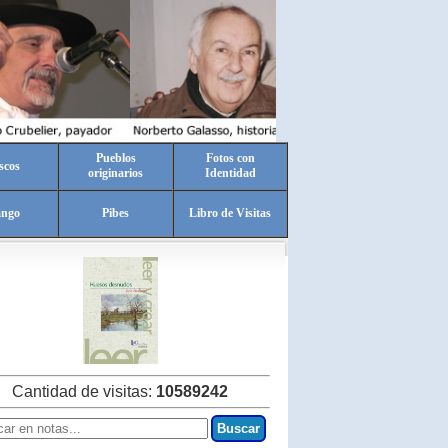
Pueblos
Fotos con
scos
originarios
Identidad
ango
Pibes
Libro de Visitas
Cantidad de visitas:
10589242