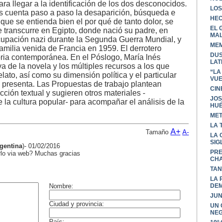
ra llegar a la identificación de los dos desconocidos.
LOS
 cuenta paso a paso la desaparición, búsqueda e
HEC
 que se entienda bien el por qué de tanto dolor, se
EL 
ue transcurre en Egipto, donde nació su padre, en
MAL
ocupación nazi durante la Segunda Guerra Mundial, y
MEM
amilia venida de Francia en 1959. El derrotero
DUS
storia contemporánea. En el Póslogo, María Inés
LAT
va de la novela y los múltiples recursos a los que
“LA
elato, así como su dimensión política y el particular
VUE
presenta. Las Propuestas de trabajo plantean
CIN
cción textual y sugieren otros materiales -
JOS
de la cultura popular- para acompañar el análisis de la
HU
MET
LA 
A+
Tamaño
A-
LA 
SIG
gentina
)- 01/02/2016
PRE
erlo via web? Muchas gracias
CH
TAN
LA 
DE
JUN
UN 
NE