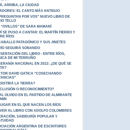
Á, ARRIBA, LA CIUDAD
ADORES: EL CANTO MÁS ANTIGUO
 PREGUNTAN POR VOS” NUEVO LIBRO DE
IO TELLO
 “OVILLOS” DE SARA MAMANÍ
Í SE PUSO A CANTAR: EL MARTÍN FIERRO Y
RE RÍOS
CABALLO PATAGÓNICO Y SUS JINETES
RÍO SEGUIRÁ SONANDO
SENTACIÓN DEL LIBRO - ENTRE RÍOS,
ICA DE MI TERRUÑO
ERANÍA NACIONAL EN 2022: ¿DE QUÉ SE
TA?
TOR DAVID GATICA “COSECHANDO
TANCIAS”
SISTIRÁ LA TIERRA?
CLUSIÓN O RECONOCIMIENTO?
AL OLVIDO EN EL PARTIDO DE ALMIRANTE
OWN
LUGAR EN EL QUE NACEN LOS RÍOS
VER AL LIBRO CON ADOLFO COLOMBRES
ERACIÓN, SABIDURÍA POPULAR Y
TUIDAD
CIACIÓN ARGENTINA DE ESCRITORES