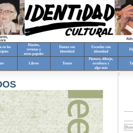
Diarios,
a en los
Danza con
Escuelas con
revistas y
Di
cipios
identidad
identidad
otros papeles
Pintura, dibujo,
ine
Libros
Teatro
escultura y
T
algo más
DOS