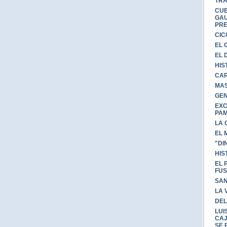
TRA
CU
GAU
PRE
CIC
EL 
EL 
HIS
CAR
MAS
GEN
EXC
PA
LA 
EL 
"DI
HIS
EL 
FUS
SAN
LA 
DEL
LUI
CAJ
SE 