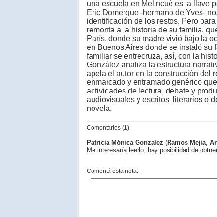
una escuela en Melincué es la llave pa
Eric Domergue -hermano de Yves- nos
identificación de los restos. Pero para
remonta a la historia de su familia, q
París, donde su madre vivió bajo la 
en Buenos Aires donde se instaló su f
familiar se entrecruza, así, con la hi
González analiza la estructura narrati
apela el autor en la construcción del r
enmarcado y entramado genérico que 
actividades de lectura, debate y produ
audiovisuales y escritos, literarios o 
novela.
Comentarios (1)
Patricia Mónica Gonzalez
(
Ramos Mejía
,
Ar
Me interesaría leerlo, hay posibilidad de obtn
Comentá esta nota: