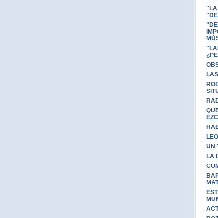
"LA
"DE
"DE
IMP
MÚS
"LA
¿P
OBS
LAS
ROD
SIT
RAD
QUE
EZC
HAB
LEO
UN 
LA 
COM
BAR
MA
EST
MU
ACT