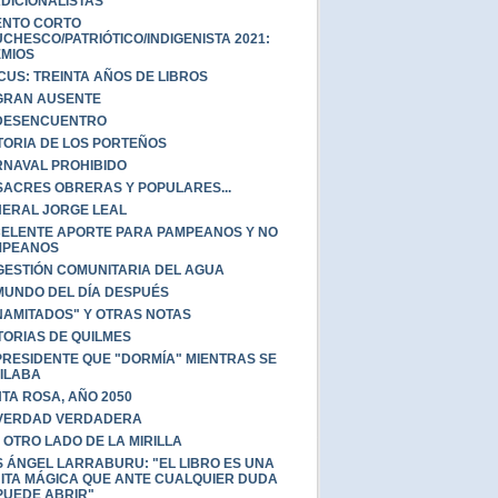
DICIONALISTAS
ENTO CORTO
CHESCO/PATRIÓTICO/INDIGENISTA 2021:
MIOS
CUS: TREINTA AÑOS DE LIBROS
GRAN AUSENTE
DESENCUENTRO
TORIA DE LOS PORTEÑOS
NAVAL PROHIBIDO
ACRES OBRERAS Y POPULARES...
ERAL JORGE LEAL
ELENTE APORTE PARA PAMPEANOS Y NO
MPEANOS
GESTIÓN COMUNITARIA DEL AGUA
MUNDO DEL DÍA DESPUÉS
NAMITADOS" Y OTRAS NOTAS
TORIAS DE QUILMES
PRESIDENTE QUE "DORMÍA" MIENTRAS SE
ILABA
TA ROSA, AÑO 2050
VERDAD VERDADERA
 OTRO LADO DE LA MIRILLA
S ÁNGEL LARRABURU: "EL LIBRO ES UNA
ITA MÁGICA QUE ANTE CUALQUIER DUDA
PUEDE ABRIR"