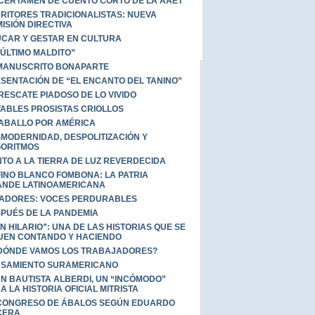
 CERTAMEN DE CUENTO CORTO DE LA AAET
RITORES TRADICIONALISTAS: NUEVA
ISIÓN DIRECTIVA
CAR Y GESTAR EN CULTURA
 ÚLTIMO MALDITO”
MANUSCRITO BONAPARTE
SENTACIÓN DE “EL ENCANTO DEL TANINO”
RESCATE PIADOSO DE LO VIVIDO
ABLES PROSISTAS CRIOLLOS
ABALLO POR AMÉRICA
MODERNIDAD, DESPOLITIZACIÓN Y
ORITMOS
TO A LA TIERRA DE LUZ REVERDECIDA
INO BLANCO FOMBONA: LA PATRIA
NDE LATINOAMERICANA
ADORES: VOCES PERDURABLES
PUÉS DE LA PANDEMIA
N HILARIO”: UNA DE LAS HISTORIAS QUE SE
UEN CONTANDO Y HACIENDO
DÓNDE VAMOS LOS TRABAJADORES?
SAMIENTO SURAMERICANO
N BAUTISTA ALBERDI, UN “INCÓMODO”
A LA HISTORIA OFICIAL MITRISTA
CONGRESO DE ÁBALOS SEGÚN EDUARDO
CERA