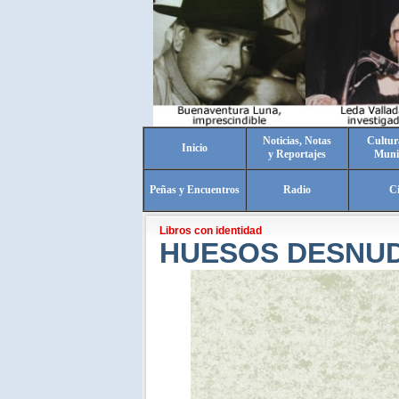
Noticias, Notas
Cultur
Inicio
y Reportajes
Muni
Peñas y Encuentros
Radio
C
Libros con identidad
HUESOS DESNU