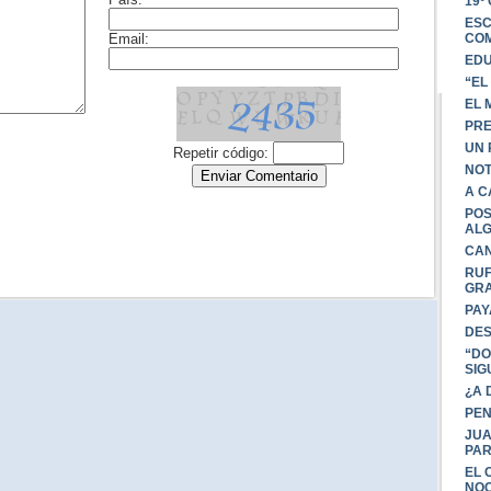
19º
ESC
COM
EDU
“EL
EL 
PRE
UN 
NOT
A C
POS
ALG
CAN
RUF
GRA
PAY
DES
“DO
SIG
¿A 
PEN
JUA
PAR
EL 
NO