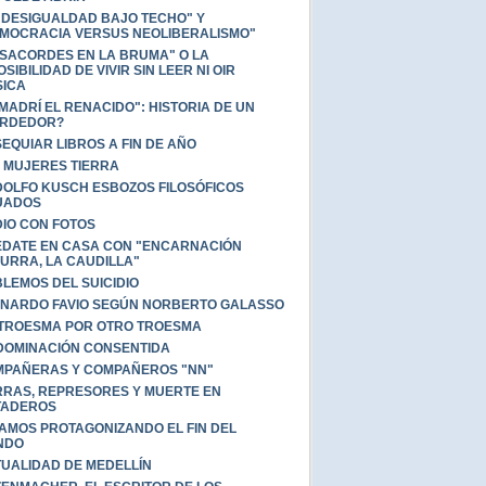
 DESIGUALDAD BAJO TECHO" Y
MOCRACIA VERSUS NEOLIBERALISMO"
SACORDES EN LA BRUMA" O LA
OSIBILIDAD DE VIVIR SIN LEER NI OIR
ICA
MADRÍ EL RENACIDO": HISTORIA DE UN
ERDEDOR?
EQUIAR LIBROS A FIN DE AÑO
 MUJERES TIERRA
OLFO KUSCH ESBOZOS FILOSÓFICOS
UADOS
IO CON FOTOS
DATE EN CASA CON "ENCARNACIÓN
URRA, LA CAUDILLA"
LEMOS DEL SUICIDIO
NARDO FAVIO SEGÚN NORBERTO GALASSO
TROESMA POR OTRO TROESMA
DOMINACIÓN CONSENTIDA
PAÑERAS Y COMPAÑEROS "NN"
RAS, REPRESORES Y MUERTE EN
TADEROS
AMOS PROTAGONIZANDO EL FIN DEL
NDO
UALIDAD DE MEDELLÍN