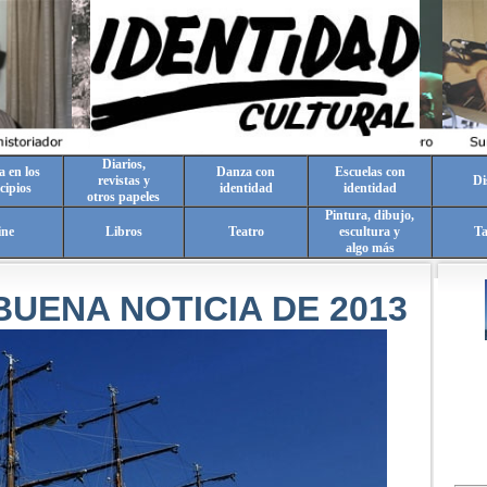
Diarios,
a en los
Danza con
Escuelas con
revistas y
Di
cipios
identidad
identidad
otros papeles
Pintura, dibujo,
ine
Libros
Teatro
escultura y
T
algo más
UENA NOTICIA DE 2013