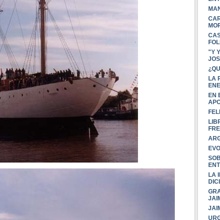
MAN
CAR
MOR
CAS
FOL
"Y 
JOS
¿QU
LA 
ENE
EN 
AP
FEL
LIB
FRE
ARG
EVO
SOB
ENT
LA 
DIC
GRA
JAI
JAI
URG