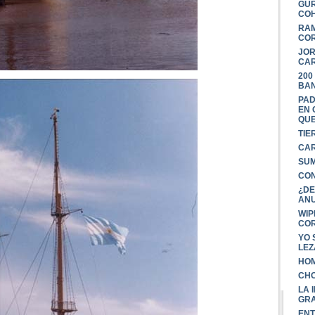
GUR
COH
RAM
COR
JOR
CAR
200
BAN
PAD
EN 
QUE
TIE
CAR
SUM
CON
¿DE
ANU
WIP
CO
YO 
LE
HOM
CHO
LA 
GR
ENT