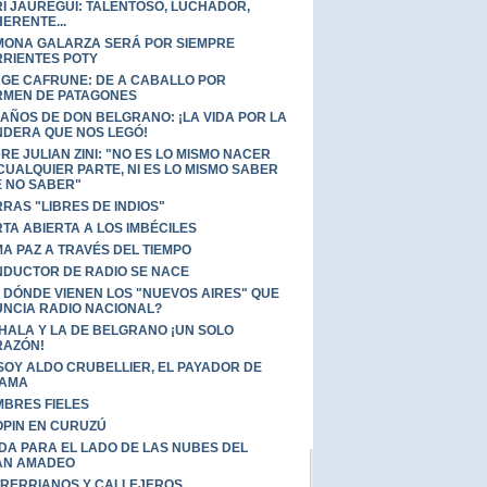
Í JÁUREGUI: TALENTOSO, LUCHADOR,
ERENTE...
ONA GALARZA SERÁ POR SIEMPRE
RIENTES POTY
GE CAFRUNE: DE A CABALLO POR
MEN DE PATAGONES
 AÑOS DE DON BELGRANO: ¡LA VIDA POR LA
DERA QUE NOS LEGÓ!
RE JULIAN ZINI: "NO ES LO MISMO NACER
CUALQUIER PARTE, NI ES LO MISMO SABER
 NO SABER"
RRAS "LIBRES DE INDIOS"
TA ABIERTA A LOS IMBÉCILES
A PAZ A TRAVÉS DEL TIEMPO
DUCTOR DE RADIO SE NACE
 DÓNDE VIENEN LOS "NUEVOS AIRES" QUE
NCIA RADIO NACIONAL?
HALA Y LA DE BELGRANO ¡UN SOLO
RAZÓN!
SOY ALDO CRUBELLIER, EL PAYADOR DE
ZAMA
BRES FIELES
PIN EN CURUZÚ
IDA PARA EL LADO DE LAS NUBES DEL
AN AMADEO
RERRIANOS Y CALLEJEROS