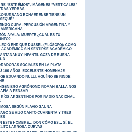
RE “ESTRÉMOS”, IMÁGENES “VERTICALES”
TRAS YERBAS
CONURBANO BONAERENSE TIENE UN
SEQUÉ”
INGO CURA: PERCUSIÓN ARGENTINA Y
RAMERICANA
ÓN AYALA: MUERTE ¿CUÁL ES TU
UNFO?
LECIÓ ENRIQUE DUSSEL (FILÓSOFO): COMO
 ACADÉMICO SIN SENTIRSE ACADÉMICO
TANTANAKUY INFANTIL GOZA DE BUENA
LUD
RADORAS SOCIALES EN LA PLATA
Ú 100 AÑOS: EXCELENTE HOMENAJE
GE EDUARDO RULLI: AQUÍ NO SE RINDE
IE
INGENIERO AGRÓNOMO ROMAN BALLA NOS
AFÍA A PENSAR
 RÍOS ARGENTINOS POR RADIO NACIONAL
C
MOSA SEGÚN FLAVIO GAUNA
PAGO SE HIZO CANTO CUARENTA Y TRES
CES
N ESTE HOMBRE… DON CÓMO ES… SÍ, EL
LITO LARROSA CUEVAS!