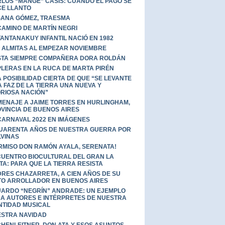
LOS “MANGE” CASIS: CUANDO EL PAGO SE
E LLANTO
ANA GÓMEZ, TRAESMA
CAMINO DE MARTÍN NEGRI
TANTANAKUY INFANTIL NACIÓ EN 1982
 ALMITAS AL EMPEZAR NOVIEMBRE
TA SIEMPRE COMPAÑERA DORA ROLDÁN
LERAS EN LA RUCA DE MARTA PIRÉN
 POSIBILIDAD CIERTA DE QUE “SE LEVANTE
A FAZ DE LA TIERRA UNA NUEVA Y
RIOSA NACIÓN”
ENAJE A JAIME TORRES EN HURLINGHAM,
VINCIA DE BUENOS AIRES
CARNAVAL 2022 EN IMÁGENES
UARENTA AÑOS DE NUESTRA GUERRA POR
VINAS
RMISO DON RAMÓN AYALA, SERENATA!
UENTRO BIOCULTURAL DEL GRAN LA
TA: PARA QUE LA TIERRA RESISTA
RES CHAZARRETA, A CIEN AÑOS DE SU
TO ARROLLADOR EN BUENOS AIRES
ARDO “NEGRÍN” ANDRADE: UN EJEMPLO
A AUTORES E INTÉRPRETES DE NUESTRA
NTIDAD MUSICAL
STRA NAVIDAD