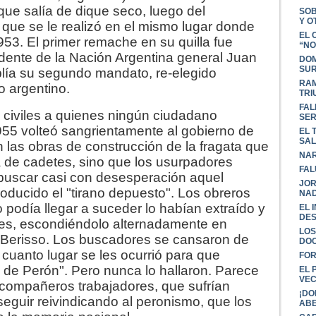
que salía de dique seco, luego del
SOB
Y O
que se le realizó en el mismo lugar donde
EL 
953. El primer remache en su quilla fue
“NO
dente de la Nación Argentina general Juan
DOM
SU
lía su segundo mandato, re-elegido
RAM
o argentino.
TRI
FAL
 civiles a quienes ningún ciudadano
SER
955 volteó sangrientamente al gobierno de
EL 
SA
 las obras de construcción de la fragata que
NAR
 de cadetes, sino que los usurpadores
FAL
buscar casi con desesperación aquel
JOR
oducido el "tirano depuesto". Los obreros
NAD
o podía llegar a suceder lo habían extraído y
EL 
DES
leres, escondiéndolo alternadamente en
LOS
 Berisso. Los buscadores se cansaron de
DO
r cuanto lugar se les ocurrió para que
FOR
de Perón". Pero nunca lo hallaron. Parece
EL 
VE
 compañeros trabajadores, que sufrían
¡DO
 seguir reivindicando al peronismo, que los
ABE