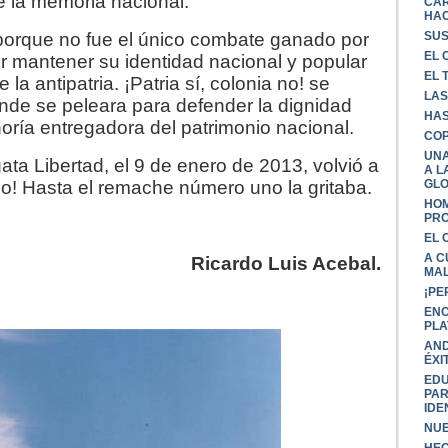
e la memoria nacional.
CAR
HAC
 porque no fue el único combate ganado por
SUS
EL 
or mantener su identidad nacional y popular
EL 
 la antipatria. ¡Patria sí, colonia no! se
LAS
nde se peleara para defender la dignidad
HAS
oría entregadora del patrimonio nacional.
COP
UNA
ata Libertad, el 9 de enero de 2013, volvió a
A L
no! Hasta el remache número uno la gritaba.
GLO
HOM
PRO
EL 
A C
Ricardo Luis Acebal.
MAL
¡PE
ENC
PLA
AND
ÉXI
EDU
PAR
IDE
NUE