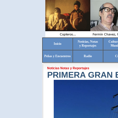
Noticias, Notas
Cultur
Inicio
y Reportajes
Muni
Peñas y Encuentros
Radio
C
Noticias Notas y Reportajes
PRIMERA GRAN B