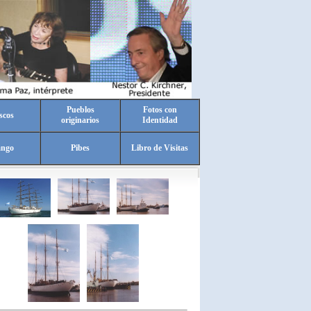
Pueblos
Fotos con
scos
originarios
Identidad
ango
Pibes
Libro de Visitas