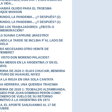
HENLEITNER, DON ATA Y ESOS ASUNTOS
A VIDA...
HABRÁ OLVIDO PARA EL TROESMA
IQUE MANSON
MUNDO, LA PANDEMIA... ¿Y DESPUÉS? (2)
MUNDO, LA PANDEMIA... ¿Y DESPUÉS? (1)
 DE LOS TRABAJADORES: ¿FIESTA O
NMEMORACIÓN?
AS SUAINA CAFRUNE ¡MAESTRO!
NDO LA TARDE SE INCLINA P`AL LADO DE
FAELA
RÁ NECESARIO OTRO VEINTE DE
IEMBRE?
 VISTO DON MORENO PALACIOS?
UNA MENOS EN LA ARGENTINA (Y EN EL
NDO)
ORIA DE 2020 2: ELIAS CHUCAIR, MEMORIA
UTURO DE HUAHUEL NIYEO
A LA RIOJA EN UNA SOLA CANTATA
DA HERRERA, UNA QUERIDA TRAESMA
ORIA DE 2020 1: TEOBALDO ALTAMIRANDA,
GIDO POR JUAN DOMINGO PERÓN COMO
ENIERO DE VUELO DE SU RETORNO
INITIVO A LA ARGENTINA EN 1973
A, EL APORTE SANJUANINO AL 17 DE
TUBRE