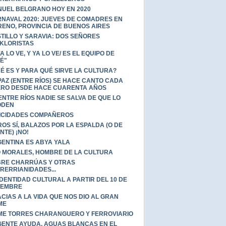
UEL BELGRANO HOY EN 2020
NAVAL 2020: JUEVES DE COMADRES EN
ENO, PROVINCIA DE BUENOS AIRES
TILLO Y SARAVIA: DOS SEÑORES
KLORISTAS
YA LO VE, Y YA LO VE/ ES EL EQUIPO DE
É"
É ES Y PARA QUÉ SIRVE LA CULTURA?
PAZ (ENTRE RÍOS) SE HACE CANTO CADA
RO DESDE HACE CUARENTA AÑOS
ENTRE RÍOS NADIE SE SALVA DE QUE LO
ODEN
ICIDADES COMPAÑEROS
ROS SÍ, BALAZOS POR LA ESPALDA (O DE
NTE) ¡NO!
ENTINA ES ABYA YALA
 MORALES, HOMBRE DE LA CULTURA
RE CHARRÚAS Y OTRAS
RERRIANIDADES...
IDENTIDAD CULTURAL A PARTIR DEL 10 DE
IEMBRE
CIAS A LA VIDA QUE NOS DIO AL GRAN
ME
ME TORRES CHARANGUERO Y FERROVIARIO
ENTE AYUDA, AGUAS BLANCAS EN EL