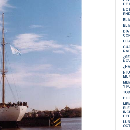
HEC
DE L
NO 
ENR
EL 
EL 
DÍA
CO
ELÍ
CUA
RA
¿SE
NOV
¿HA
NI 
MU
MEM
Y F
TOD
HIL
MEM
ELE
ING
DEF
LUN
OC