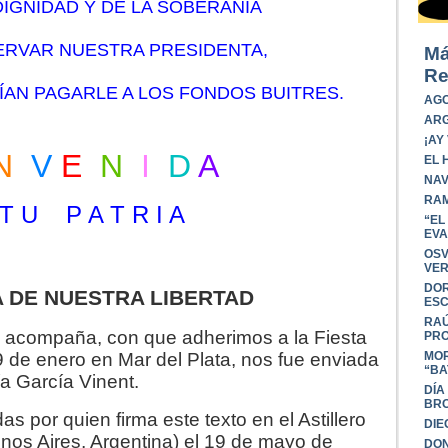
DIGNIDAD Y DE LA SOBERANÍA
ERVAR NUESTRA PRESIDENTA,
Má
Re
ÍAN PAGARLE A LOS FONDOS BUITRES.
AGO
ARG
¡AY
N
V
E
N
I
D
A
EL 
NAV
RAM
T R I A
“EL
EVA
OSV
VER
DOR
A DE NUESTRA LIBERTAD
ESC
RAÚ
 la acompaña, con que adherimos a la Fiesta
PRO
 de enero en Mar del Plata, nos fue enviada
MOR
“BA
a García Vinent.
DÍA
BR
s por quien firma este texto en el Astillero
DIE
nos Aires, Argentina) el 19 de mayo de
DON