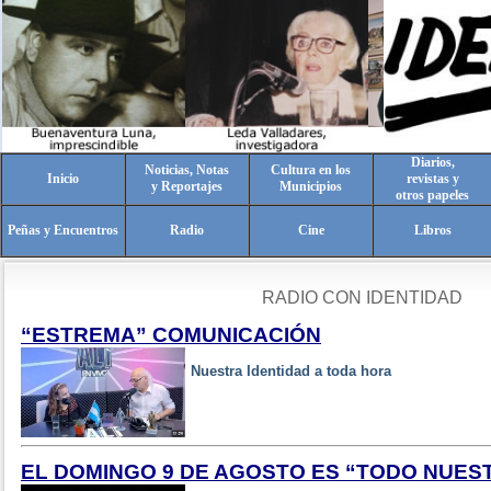
Diarios,
Noticias, Notas
Cultura en los
Inicio
revistas y
y Reportajes
Municipios
otros papeles
Peñas y Encuentros
Radio
Cine
Libros
RADIO CON IDENTIDAD
“ESTREMA” COMUNICACIÓN
Nuestra Identidad a toda hora
EL DOMINGO 9 DE AGOSTO ES “TODO NUES