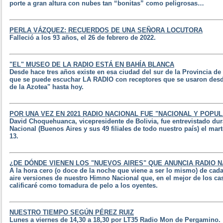
porte a gran altura con nubes tan “bonitas” como peligrosas…
PERLA VÁZQUEZ: RECUERDOS DE UNA SEÑORA LOCUTORA
Falleció a los 93 años, el 26 de febrero de 2022.
"EL" MUSEO DE LA RADIO ESTÁ EN BAHÍA BLANCA
Desde hace tres años existe en esa ciudad del sur de la Provincia de
que se puede escuchar LA RADIO con receptores que se usaron desd
de la Azotea" hasta hoy.
POR UNA VEZ EN 2021 RADIO NACIONAL FUE "NACIONAL Y POPU
David Choquehuanca, vicepresidente de Bolivia, fue entrevistado du
Nacional (Buenos Aires y sus 49 filiales de todo nuestro país) el mart
13.
¿DE DÓNDE VIENEN LOS "NUEVOS AIRES" QUE ANUNCIA RADIO 
A la hora cero (o doce de la noche que viene a ser lo mismo) de cad
aire versiones de nuestro Himno Nacional que, en el mejor de los ca
calificaré como tomadura de pelo a los oyentes.
NUESTRO TIEMPO SEGÚN PÉREZ RUIZ
Lunes a viernes de 14,30 a 18,30 por LT35 Radio Mon de Pergamino.