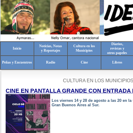
Diarios,
Noticias, Notas
Cultura en los
Inicio
revistas y
y Reportajes
Municipios
otros papeles
Peñas y Encuentros
Radio
Cine
Libros
CULTURA EN LOS MUNICIPIO
CINE EN PANTALLA GRANDE CON ENTRADA 
Los viernes 14 y 28 de agosto a las 20 en la
Gran Buenos Aires al Sur.