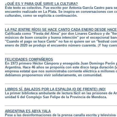
¿QUÉ ES Y PARA QUÉ SIRVE LA CULTURA?
Este texto es colectivo. Fue escrito por Antonia García Castro para 
encuentro realizado en La Plata. Se inspira en conversaciones con 
culturales, como se explicita a continuación.
LA PAZ (ENTRE RÍOS) SE HACE CANTO CADA ENERO DESDE HAC
Calificada como "Fiesta del Alma" por don Linares Cardozo y de "fie
músicos de buen corazón y buena intención" por el excepcional ban
"Cuando el pago se hace Canto" no fue ni quiere ser un "festival comer
enero de 2020 se produjo el encuentro número cuarenta. ¡Y hay cuerd
FELICIDADES COMPAÑEROS
En 1973 primero Héctor Cámpora y enseguida Juan Domingo Perón p
Argentina. Hace 46 años se proponía con este disco larga duración (v
empresa estatal que nos suministraba corriente eléctrica a millones
debíamos proponernos vivir solidariamente, en comunidad.
LIBROS SÍ, BALAZOS POR LA ESPALDA (O DE FRENTE) ¡NO!
La primer biblioteca ambulante de lectura fácil en las prisiones de A
unidad 6 del Complejo San Felipe de la Provincia de Mendoza.
ARGENTINA ES ABYA YALA
Pese a las desinformaciones de la prensa canalla escrita y televisiva 