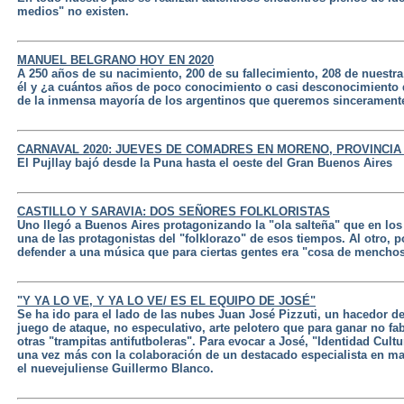
medios" no existen.
MANUEL BELGRANO HOY EN 2020
A 250 años de su nacimiento, 200 de su fallecimiento, 208 de nuestr
él y ¿a cuántos años de poco conocimiento o casi desconocimiento 
de la inmensa mayoría de los argentinos que queremos sincerament
CARNAVAL 2020: JUEVES DE COMADRES EN MORENO, PROVINCIA
El Pujllay bajó desde la Puna hasta el oeste del Gran Buenos Aires
CASTILLO Y SARAVIA: DOS SEÑORES FOLKLORISTAS
Uno llegó a Buenos Aires protagonizando la "ola salteña" que en los
una de las protagonistas del "folklorazo" de esos tiempos. Al otro, p
defender a una música que para ciertas gentes era "cosa de mencho
"Y YA LO VE, Y YA LO VE/ ES EL EQUIPO DE JOSÉ"
Se ha ido para el lado de las nubes Juan José Pizzuti, un hacedor de
juego de ataque, no especulativo, arte pelotero que para ganar no fabr
otras "trampitas antifutboleras". Para evocar a José, "Identidad Cult
una vez más con la colaboración de un destacado especialista en ma
el nuevejuliense Guillermo Blanco.