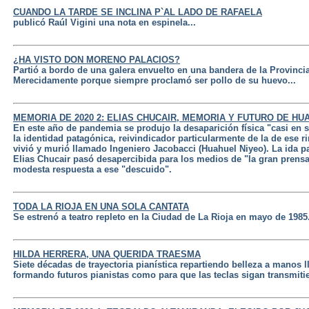
CUANDO LA TARDE SE INCLINA P`AL LADO DE RAFAELA
publicó Raúl Vigini una nota en espinela...
¿HA VISTO DON MORENO PALACIOS?
Partió a bordo de una galera envuelto en una bandera de la Provinci
Merecidamente porque siempre proclamó ser pollo de su huevo...
MEMORIA DE 2020 2: ELIAS CHUCAIR, MEMORIA Y FUTURO DE HU
En este año de pandemia se produjo la desaparición física "casi en s
la identidad patagónica, reivindicador particularmente de la de ese 
vivió y murió llamado Ingeniero Jacobacci (Huahuel Niyeo). La ida pa
Elias Chucair pasó desapercibida para los medios de "la gran prensa
modesta respuesta a ese "descuido".
TODA LA RIOJA EN UNA SOLA CANTATA
Se estrenó a teatro repleto en la Ciudad de La Rioja en mayo de 1985
HILDA HERRERA, UNA QUERIDA TRAESMA
Siete décadas de trayectoria pianística repartiendo belleza a manos l
formando futuros pianistas como para que las teclas sigan transmiti