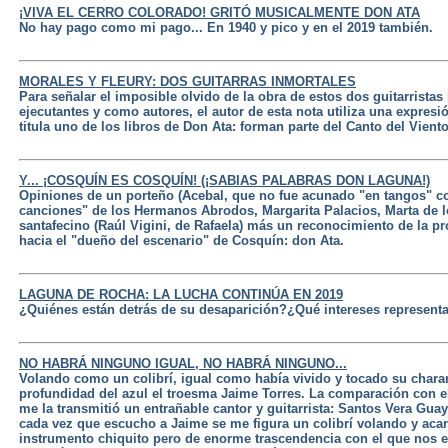
¡VIVA EL CERRO COLORADO! GRITÓ MUSICALMENTE DON ATA
No hay pago como mi pago... En 1940 y pico y en el 2019 también.
MORALES Y FLEURY: DOS GUITARRAS INMORTALES
Para señalar el imposible olvido de la obra de estos dos guitarrist
ejecutantes y como autores, el autor de esta nota utiliza una expres
titula uno de los libros de Don Ata: forman parte del Canto del Viento
Y... ¡COSQUÍN ES COSQUÍN! (¡SABIAS PALABRAS DON LAGUNA!)
Opiniones de un porteño (Acebal, que no fue acunado "en tangos" c
canciones" de los Hermanos Abrodos, Margarita Palacios, Marta de lo
santafecino (Raúl Vigini, de Rafaela) más un reconocimiento de la 
hacia el "dueño del escenario" de Cosquín: don Ata.
LAGUNA DE ROCHA: LA LUCHA CONTINÚA EN 2019
¿Quiénes están detrás de su desaparición?¿Qué intereses representa
NO HABRÁ NINGUNO IGUAL, NO HABRÁ NINGUNO...
Volando como un colibrí, igual como había vivido y tocado su charan
profundidad del azul el troesma Jaime Torres. La comparación con 
me la transmitió un entrañable cantor y guitarrista: Santos Vera Gu
cada vez que escucho a Jaime se me figura un colibrí volando y acar
instrumento chiquito pero de enorme trascendencia con el que nos