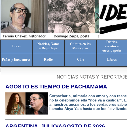
Diarios,
Noticias, Notas
Cultura en los
Inicio
revistas y
y Reportajes
Municipios
otros papeles
Peñas y Encuentros
Radio
Cine
Libros
NOTICIAS NOTAS Y REPORTAJ
AGOSTO ES TIEMPO DE PACHAMAMA
Corpacharla, mimarla con amor y con respe
no la celebramos ella “nos va a castigar”.
a nuestros ancianos, a los verdaderos sabio
llamaba Abya Yala hasta que los “civilizado
ARGENTINA, JULIO/AGOSTO DE 2026