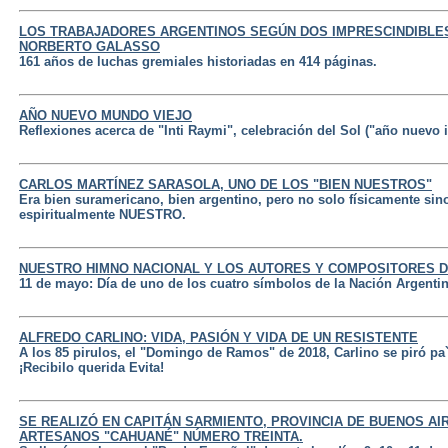
LOS TRABAJADORES ARGENTINOS SEGÚN DOS IMPRESCINDIBLES
NORBERTO GALASSO
161 años de luchas gremiales historiadas en 414 páginas.
AÑO NUEVO MUNDO VIEJO
Reflexiones acerca de "Inti Raymi", celebración del Sol ("año nuevo 
CARLOS MARTÍNEZ SARASOLA, UNO DE LOS "BIEN NUESTROS"
Era bien suramericano, bien argentino, pero no solo físicamente sin
espiritualmente NUESTRO.
NUESTRO HIMNO NACIONAL Y LOS AUTORES Y COMPOSITORES D
11 de mayo: Día de uno de los cuatro símbolos de la Nación Argenti
ALFREDO CARLINO: VIDA, PASIÓN Y VIDA DE UN RESISTENTE
A los 85 pirulos, el "Domingo de Ramos" de 2018, Carlino se piró pa`
¡Recibilo querida Evita!
SE REALIZÓ EN CAPITÁN SARMIENTO, PROVINCIA DE BUENOS AI
ARTESANOS "CAHUANÉ" NÚMERO TREINTA.