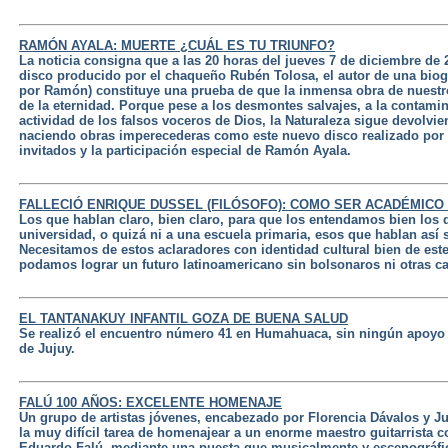
RAMÓN AYALA: MUERTE ¿CUÁL ES TU TRIUNFO?
La noticia consigna que a las 20 horas del jueves 7 de diciembre de 
disco producido por el chaqueño Rubén Tolosa, el autor de una biogr
por Ramón) constituye una prueba de que la inmensa obra de nuestr
de la eternidad. Porque pese a los desmontes salvajes, a la contamina
actividad de los falsos voceros de Dios, la Naturaleza sigue devolvi
naciendo obras imperecederas como este nuevo disco realizado por 
invitados y la participación especial de Ramón Ayala.
FALLECIÓ ENRIQUE DUSSEL (FILÓSOFO): COMO SER ACADÉMICO
Los que hablan claro, bien claro, para que los entendamos bien los
universidad, o quizá ni a una escuela primaria, esos que hablan así 
Necesitamos de estos aclaradores con identidad cultural bien de es
podamos lograr un futuro latinoamericano sin bolsonaros ni otras ca
EL TANTANAKUY INFANTIL GOZA DE BUENA SALUD
Se realizó el encuentro número 41 en Humahuaca, sin ningún apoyo 
de Jujuy.
FALÚ 100 AÑOS: EXCELENTE HOMENAJE
Un grupo de artistas jóvenes, encabezado por Florencia Dávalos y J
la muy difícil tarea de homenajear a un enorme maestro guitarrista 
Eduardo Falú, mediante una puesta que musicalmente y escenográfica