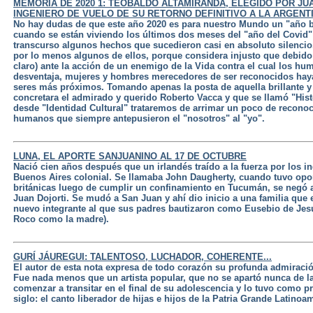
MEMORIA DE 2020 1: TEOBALDO ALTAMIRANDA, ELEGIDO POR J
INGENIERO DE VUELO DE SU RETORNO DEFINITIVO A LA ARGENTI
No hay dudas de que este año 2020 es para nuestro Mundo un "año bi
cuando se están viviendo los últimos dos meses del "año del Covid"
transcurso algunos hechos que sucedieron casi en absoluto silencio
por lo menos algunos de ellos, porque considera injusto que debido a
claro) ante la acción de un enemigo de la Vida contra el cual los h
desventaja, mujeres y hombres merecedores de ser reconocidos haya
seres más próximos. Tomando apenas la posta de aquella brillante 
concretara el admirado y querido Roberto Vacca y que se llamó "Hist
desde "Identidad Cultural" trataremos de arrimar un poco de reconoc
humanos que siempre antepusieron el "nosotros" al "yo".
LUNA, EL APORTE SANJUANINO AL 17 DE OCTUBRE
Nació cien años después que un irlandés traído a la fuerza por los i
Buenos Aires colonial. Se llamaba John Daugherty, cuando tuvo oport
británicas luego de cumplir un confinamiento en Tucumán, se negó a
Juan Dojorti. Se mudó a San Juan y ahí dio inicio a una familia que
nuevo integrante al que sus padres bautizaron como Eusebio de Jesú
Roco como la madre).
GURÍ JÁUREGUI: TALENTOSO, LUCHADOR, COHERENTE...
El autor de esta nota expresa de todo corazón su profunda admiració
Fue nada menos que un artista popular, que no se apartó nunca de l
comenzar a transitar en el final de su adolescencia y lo tuvo como 
siglo: el canto liberador de hijas e hijos de la Patria Grande Latinoa