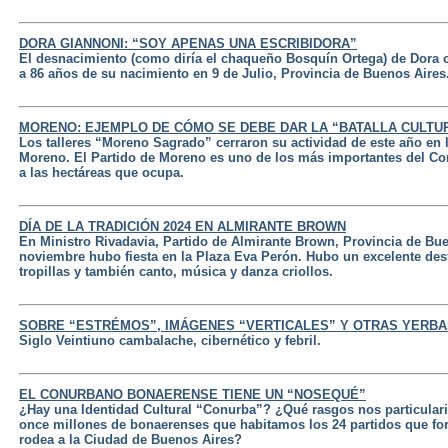
DORA GIANNONI: “SOY APENAS UNA ESCRIBIDORA”
El desnacimiento (como diría el chaqueño Bosquín Ortega) de Dora o
a 86 años de su nacimiento en 9 de Julio, Provincia de Buenos Aires
MORENO: EJEMPLO DE CÓMO SE DEBE DAR LA “BATALLA CULTU
Los talleres “Moreno Sagrado” cerraron su actividad de este año en l
Moreno. El Partido de Moreno es uno de los más importantes del C
a las hectáreas que ocupa.
DÍA DE LA TRADICIÓN 2024 EN ALMIRANTE BROWN
En Ministro Rivadavia, Partido de Almirante Brown, Provincia de Bu
noviembre hubo fiesta en la Plaza Eva Perón. Hubo un excelente desfi
tropillas y también canto, música y danza criollos.
SOBRE “ESTRÉMOS”, IMÁGENES “VERTICALES” Y OTRAS YERBA
Siglo Veintiuno cambalache, cibernético y febril.
EL CONURBANO BONAERENSE TIENE UN “NOSEQUÉ”
¿Hay una Identidad Cultural “Conurba”? ¿Qué rasgos nos particular
once millones de bonaerenses que habitamos los 24 partidos que 
rodea a la Ciudad de Buenos Aires?