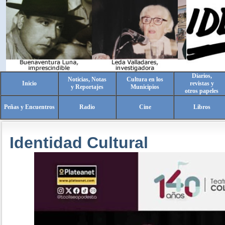
Diarios,
Noticias, Notas
Cultura en los
Inicio
revistas y
y Reportajes
Municipios
otros papeles
Peñas y Encuentros
Radio
Cine
Libros
Identidad Cultural