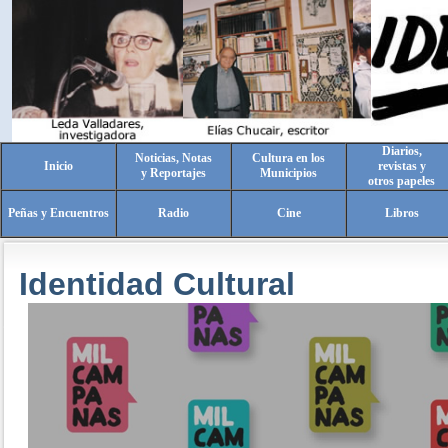
Diarios,
Noticias, Notas
Cultura en los
Inicio
revistas y
y Reportajes
Municipios
otros papeles
Peñas y Encuentros
Radio
Cine
Libros
Identidad Cultural